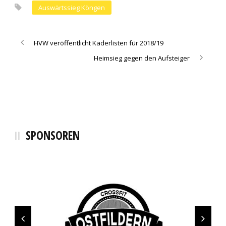
Auswärtssieg Köngen
HVW veröffentlicht Kaderlisten für 2018/19
Heimsieg gegen den Aufsteiger
SPONSOREN
SCHMALZ+SCHÖN Logistics
SCHÖLLKOPF Backwaren
Fahrschule Melchinger
Sanitätshaus blu
Bächi Teamsport
Elektro Geng
Schnaufer
Selgros
Bocklet
Sinalco
cendo
Erima