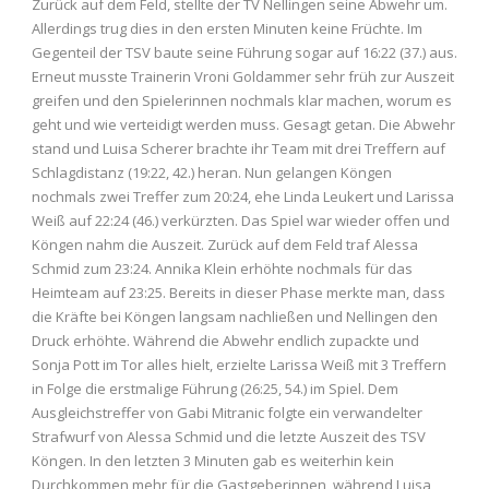
Zurück auf dem Feld, stellte der TV Nellingen seine Abwehr um.
Allerdings trug dies in den ersten Minuten keine Früchte. Im
Gegenteil der TSV baute seine Führung sogar auf 16:22 (37.) aus.
Erneut musste Trainerin Vroni Goldammer sehr früh zur Auszeit
greifen und den Spielerinnen nochmals klar machen, worum es
geht und wie verteidigt werden muss. Gesagt getan. Die Abwehr
stand und Luisa Scherer brachte ihr Team mit drei Treffern auf
Schlagdistanz (19:22, 42.) heran. Nun gelangen Köngen
nochmals zwei Treffer zum 20:24, ehe Linda Leukert und Larissa
Weiß auf 22:24 (46.) verkürzten. Das Spiel war wieder offen und
Köngen nahm die Auszeit. Zurück auf dem Feld traf Alessa
Schmid zum 23:24. Annika Klein erhöhte nochmals für das
Heimteam auf 23:25. Bereits in dieser Phase merkte man, dass
die Kräfte bei Köngen langsam nachließen und Nellingen den
Druck erhöhte. Während die Abwehr endlich zupackte und
Sonja Pott im Tor alles hielt, erzielte Larissa Weiß mit 3 Treffern
in Folge die erstmalige Führung (26:25, 54.) im Spiel. Dem
Ausgleichstreffer von Gabi Mitranic folgte ein verwandelter
Strafwurf von Alessa Schmid und die letzte Auszeit des TSV
Köngen. In den letzten 3 Minuten gab es weiterhin kein
Durchkommen mehr für die Gastgeberinnen, während Luisa