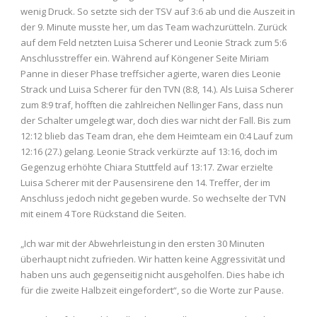
wenig Druck. So setzte sich der TSV auf 3:6 ab und die Auszeit in
der 9. Minute musste her, um das Team wachzurütteln. Zurück
auf dem Feld netzten Luisa Scherer und Leonie Strack zum 5:6
Anschlusstreffer ein. Während auf Köngener Seite Miriam
Panne in dieser Phase treffsicher agierte, waren dies Leonie
Strack und Luisa Scherer für den TVN (8:8, 14.). Als Luisa Scherer
zum 8:9 traf, hofften die zahlreichen Nellinger Fans, dass nun
der Schalter umgelegt war, doch dies war nicht der Fall. Bis zum
12:12 blieb das Team dran, ehe dem Heimteam ein 0:4 Lauf zum
12:16 (27.) gelang. Leonie Strack verkürzte auf 13:16, doch im
Gegenzug erhöhte Chiara Stuttfeld auf 13:17. Zwar erzielte
Luisa Scherer mit der Pausensirene den 14. Treffer, der im
Anschluss jedoch nicht gegeben wurde. So wechselte der TVN
mit einem 4 Tore Rückstand die Seiten.
„Ich war mit der Abwehrleistung in den ersten 30 Minuten
überhaupt nicht zufrieden. Wir hatten keine Aggressivität und
haben uns auch gegenseitig nicht ausgeholfen. Dies habe ich
für die zweite Halbzeit eingefordert“, so die Worte zur Pause.