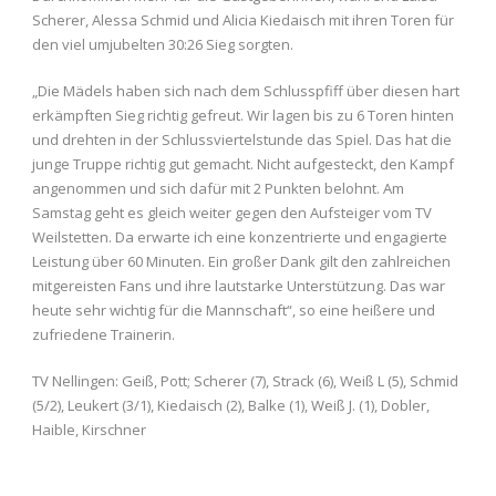
Scherer, Alessa Schmid und Alicia Kiedaisch mit ihren Toren für
den viel umjubelten 30:26 Sieg sorgten.
„Die Mädels haben sich nach dem Schlusspfiff über diesen hart
erkämpften Sieg richtig gefreut. Wir lagen bis zu 6 Toren hinten
und drehten in der Schlussviertelstunde das Spiel. Das hat die
junge Truppe richtig gut gemacht. Nicht aufgesteckt, den Kampf
angenommen und sich dafür mit 2 Punkten belohnt. Am
Samstag geht es gleich weiter gegen den Aufsteiger vom TV
Weilstetten. Da erwarte ich eine konzentrierte und engagierte
Leistung über 60 Minuten. Ein großer Dank gilt den zahlreichen
mitgereisten Fans und ihre lautstarke Unterstützung. Das war
heute sehr wichtig für die Mannschaft“, so eine heißere und
zufriedene Trainerin.
TV Nellingen: Geiß, Pott; Scherer (7), Strack (6), Weiß L (5), Schmid
(5/2), Leukert (3/1), Kiedaisch (2), Balke (1), Weiß J. (1), Dobler,
Haible, Kirschner