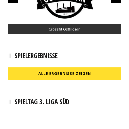
Pfizenmaier Automobile
Crossfit Ostfildern
Hamann Energie
Café Pause
SPIELERGEBNISSE
ALLE ERGEBNISSE ZEIGEN
SPIELTAG 3. LIGA SÜD