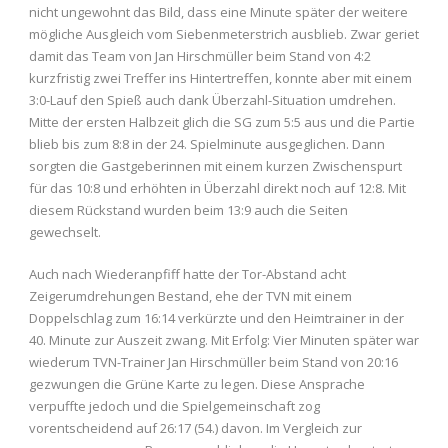
nicht ungewohnt das Bild, dass eine Minute später der weitere
mögliche Ausgleich vom Siebenmeterstrich ausblieb. Zwar geriet
damit das Team von Jan Hirschmüller beim Stand von 4:2
kurzfristig zwei Treffer ins Hintertreffen, konnte aber mit einem
3:0-Lauf den Spieß auch dank Überzahl-Situation umdrehen.
Mitte der ersten Halbzeit glich die SG zum 5:5 aus und die Partie
blieb bis zum 8:8 in der 24. Spielminute ausgeglichen. Dann
sorgten die Gastgeberinnen mit einem kurzen Zwischenspurt
für das 10:8 und erhöhten in Überzahl direkt noch auf 12:8. Mit
diesem Rückstand wurden beim 13:9 auch die Seiten
gewechselt.
Auch nach Wiederanpfiff hatte der Tor-Abstand acht
Zeigerumdrehungen Bestand, ehe der TVN mit einem
Doppelschlag zum 16:14 verkürzte und den Heimtrainer in der
40. Minute zur Auszeit zwang. Mit Erfolg: Vier Minuten später war
wiederum TVN-Trainer Jan Hirschmüller beim Stand von 20:16
gezwungen die Grüne Karte zu legen. Diese Ansprache
verpuffte jedoch und die Spielgemeinschaft zog
vorentscheidend auf 26:17 (54.) davon. Im Vergleich zur