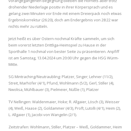
vorangegangenen Begegnung blieben die Hornets aber trotz
drohender Niederlage positiv in ihrer Körpersprach und es
gelang zwei Minuten vor Ende mit einem Dreierpack noch etwas
Ergebniskorrektur (26:20), doch am Endergebnis von 28:22 war
nichts mehr zu rütteln.
Jetzt heißt es über Ostern nochmal Kräfte sammeln, um sich
beim vorerst letzten Drittliga-Heimspiel zu Hause in der
Sporthalle 1 nochmal von bester Seite zu präsentieren. Anpfiff
ist am Samstag, 13.04.2024 um 20:00 Uhr gegen die HSG Würm-
Mitte.
SG Mintraching/Neutraubling: Platzer, Singer; Lehner (11/2),
Streit, Marhöfer (4/1), Pfund, Wohlmann (5/2), Gerl, Stiller (4),
Nwolisa, Mühlbauer (3), Pielmeier, Nüßle (1), Platzer
TV Nellingen: Waldenmaier, Hoke; R. Allgaier, Lösch (3), Weisser
(4), Weiß, Haase (2), Goldammer (4/3), Proft, Lutolli (4/1), Heim (2),
L. Allgaier (1), Jacobi von Wangelin (2/1).
Zeitstrafen: Wohlmann, Stiller, Platzer – Weiß, Goldammer, Heim