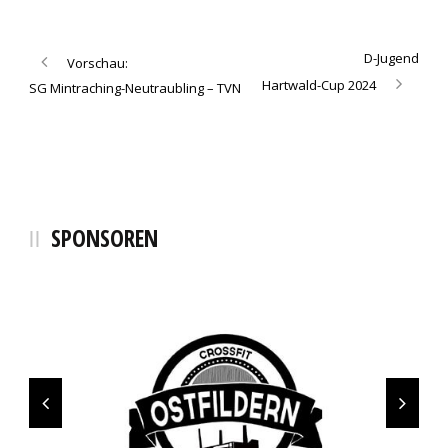
D-Jugend
Vorschau:
Hartwald-Cup 2024
SG Mintraching-Neutraubling – TVN
SPONSOREN
Bächi Teamsport
Sinalco
Erima