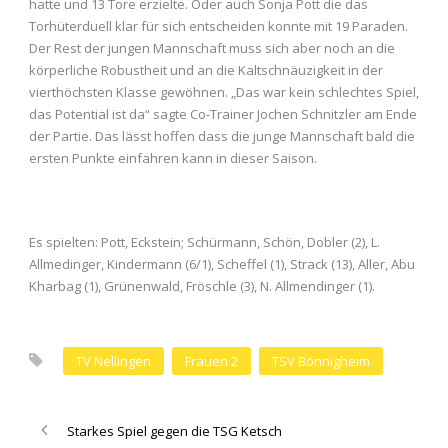
hatte und 13 Tore erzielte. Oder auch Sonja Pott die das
Torhüterduell klar für sich entscheiden konnte mit 19 Paraden.
Der Rest der jungen Mannschaft muss sich aber noch an die
körperliche Robustheit und an die Kaltschnäuzigkeit in der
vierthöchsten Klasse gewöhnen. „Das war kein schlechtes Spiel,
das Potential ist da“ sagte Co-Trainer Jochen Schnitzler am Ende
der Partie. Das lässt hoffen dass die junge Mannschaft bald die
ersten Punkte einfahren kann in dieser Saison.
Es spielten: Pott, Eckstein; Schürmann, Schön, Dobler (2), L.
Allmedinger, Kindermann (6/1), Scheffel (1), Strack (13), Aller, Abu
Kharbag (1), Grünenwald, Fröschle (3), N. Allmendinger (1).
TV Nellingen
Frauen 2
TSV Bönnigheim
Starkes Spiel gegen die TSG Ketsch