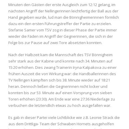
Minuten den Gästen der erste Ausgleich zum 12:12 gelang, im
nächsten Angriff der Nellingerinnen leichtfertig der Ball aus der
Hand gegeben wurde, lud man die Bönnigheimerinnen förmlich
dazu ein den ersten Führungstreffer der Partie zu erzielen.
Stefanie Samer vom TSV zog in dieser Phase der Partie immer
wieder die Fäden im Angriff der Gegnerinnen, die sich in der
Folge bis zur Pause auf zwei Tore absetzten konnten.
Nach der Halbzeit kam die Mannschaft des TSV Bönnigheim
sehr stark aus der Kabine und konnte nach 34. Minuten auf
15:20 erhöhen. Dies zwang Trainerin Iryna Kalpakova zu einer
frühen Auszeit die von Wirkung war: die Handballerinnen des
TV Nellingen kämpften sich bis 38. Minute wieder auf 18:21
heran. Dennoch ließen die Gegnerinnen nicht locker und
konnten bis zur 53. Minute auf einen Vorsprung von sieben
Toren erhöhen (23:30). Am Ende war eine 27:36 Niederlage zu
verbuchen die letztendlich etwas zu hoch ausgefallen war.
Es gab in dieser Partei viele Lichtblicke wie z.B. Leonie Strack die
aus dem Drittliga- Team der Schwaben Hornets ausgeholfen