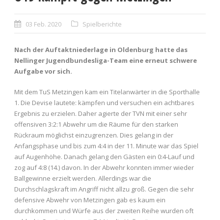
03 Feb. 2020
Spielberichte
Nach der Auftaktniederlage in Oldenburg hatte das
Nellinger Jugendbundesliga-Team eine erneut schwere
Aufgabe vor sich.
Mit dem TuS Metzingen kam ein Titelanwärter in die Sporthalle
1. Die Devise lautete: kämpfen und versuchen ein achtbares
Ergebnis zu erzielen. Daher agierte der TVN mit einer sehr
offensiven 3:2:1 Abwehr um die Räume für den starken
Rückraum möglichst einzugrenzen. Dies gelang in der
Anfangsphase und bis zum 4:4 in der 11. Minute war das Spiel
auf Augenhöhe. Danach gelang den Gästen ein 0:4-Lauf und
zog auf 4:8 (14.) davon. In der Abwehr konnten immer wieder
Ballgewinne erzielt werden. Allerdings war die
Durchschlagskraft im Angriff nicht allzu groß. Gegen die sehr
defensive Abwehr von Metzingen gab es kaum ein
durchkommen und Würfe aus der zweiten Reihe wurden oft