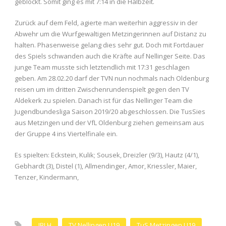
geblockt. Somit ging es mit 7:14 in die Halbzeit.
Zurück auf dem Feld, agierte man weiterhin aggressiv in der
Abwehr um die Wurfgewaltigen Metzingerinnen auf Distanz zu
halten. Phasenweise gelang dies sehr gut. Doch mit Fortdauer
des Spiels schwanden auch die Kräfte auf Nellinger Seite. Das
junge Team musste sich letztendlich mit 17:31 geschlagen
geben. Am 28.02.20 darf der TVN nun nochmals nach Oldenburg
reisen um im dritten Zwischenrundenspielt gegen den TV
Aldekerk zu spielen. Danach ist für das Nellinger Team die
Jugendbundesliga Saison 2019/20 abgeschlossen. Die TusSies
aus Metzingen und der VfL Oldenburg ziehen gemeinsam aus
der Gruppe 4 ins Viertelfinale ein.
Es spielten: Eckstein, Kulik; Sousek, Dreizler (9/3), Hautz (4/1),
Gebhardt (3), Distel (1), Allmendinger, Amor, Kriessler, Maier,
Tenzer, Kindermann,
JBLH
TV Nellingen U19
TuS Metzingen U19