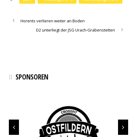
Horents verlieren weiter an Boden
D2 unterliegt der JSG Urach-Grabenstetten
SPONSOREN
SCHMALZ+SCHÖN Logistics
SCHÖLLKOPF Backwaren
Fahrschule Melchinger
Sanitätshaus blu
Bächi Teamsport
Hamann Energie
Elektro Geng
Schnaufer
Selgros
Bocklet
Sinalco
cendo
Erima