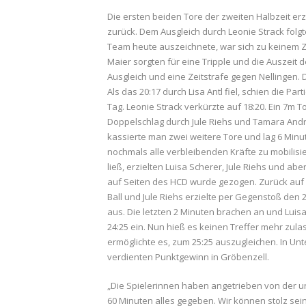
Die ersten beiden Tore der zweiten Halbzeit erz
zurück. Dem Ausgleich durch Leonie Strack folgt
Team heute auszeichnete, war sich zu keinem Ze
Maier sorgten für eine Tripple und die Auszeit d
Ausgleich und eine Zeitstrafe gegen Nellingen.
Als das 20:17 durch Lisa Antl fiel, schien die P
Tag. Leonie Strack verkürzte auf 18:20. Ein 7m T
Doppelschlag durch Jule Riehs und Tamara Andrea
kassierte man zwei weitere Tore und lag 6 Minut
nochmals alle verbleibenden Kräfte zu mobilisi
ließ, erzielten Luisa Scherer, Jule Riehs und ab
auf Seiten des HCD wurde gezogen. Zurück auf 
Ball und Jule Riehs erzielte per Gegenstoß den 
aus. Die letzten 2 Minuten brachen an und Luisa
24:25 ein. Nun hieß es keinen Treffer mehr zul
ermöglichte es, zum 25:25 auszugleichen. In Unte
verdienten Punktgewinn in Gröbenzell.
„Die Spielerinnen haben angetrieben von der u
60 Minuten alles gegeben. Wir können stolz sei