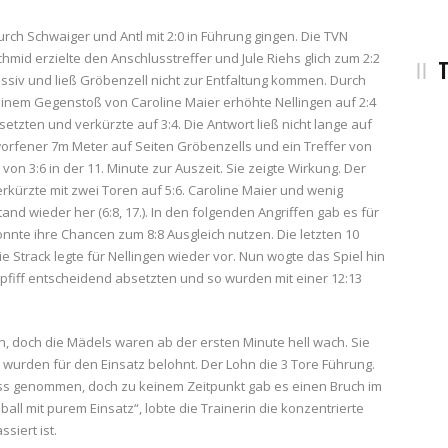
rch Schwaiger und Antl mit 2:0 in Führung gingen. Die TVN
hmid erzielte den Anschlusstreffer und Jule Riehs glich zum 2:2
T
essiv und ließ Gröbenzell nicht zur Entfaltung kommen. Durch
einem Gegenstoß von Caroline Maier erhöhte Nellingen auf 2:4
setzten und verkürzte auf 3:4. Die Antwort ließ nicht lange auf
rworfener 7m Meter auf Seiten Gröbenzells und ein Treffer von
n 3:6 in der 11. Minute zur Auszeit. Sie zeigte Wirkung. Der
rkürzte mit zwei Toren auf 5:6. Caroline Maier und wenig
and wieder her (6:8, 17.). In den folgenden Angriffen gab es für
nte ihre Chancen zum 8:8 Ausgleich nutzen. Die letzten 10
 Strack legte für Nellingen wieder vor. Nun wogte das Spiel hin
pfiff entscheidend absetzten und so wurden mit einer 12:13
 doch die Mädels waren ab der ersten Minute hell wach. Sie
 wurden für den Einsatz belohnt. Der Lohn die 3 Tore Führung.
luss genommen, doch zu keinem Zeitpunkt gab es einen Bruch im
all mit purem Einsatz“, lobte die Trainerin die konzentrierte
siert ist.