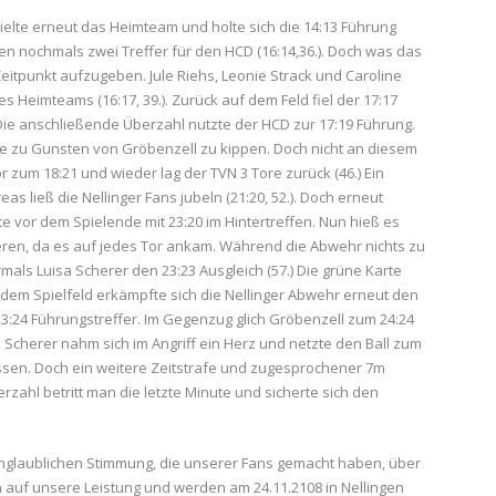
ielte erneut das Heimteam und holte sich die 14:13 Führung
en nochmals zwei Treffer für den HCD (16:14,36.). Doch was das
itpunkt aufzugeben. Jule Riehs, Leonie Strack und Caroline
es Heimteams (16:17, 39.). Zurück auf dem Feld fiel der 17:17
 Die anschließende Überzahl nutzte der HCD zur 17:19 Führung.
artie zu Gunsten von Gröbenzell zu kippen. Doch nicht an diesem
or zum 18:21 und wieder lag der TVN 3 Tore zurück (46.) Ein
s ließ die Nellinger Fans jubeln (21:20, 52.). Doch erneut
e vor dem Spielende mit 23:20 im Hintertreffen. Nun hieß es
eren, da es auf jedes Tor ankam. Während die Abwehr nichts zu
ermals Luisa Scherer den 23:23 Ausgleich (57.) Die grüne Karte
dem Spielfeld erkämpfte sich die Nellinger Abwehr erneut den
23:24 Führungstreffer. Im Gegenzug glich Gröbenzell zum 24:24
 Scherer nahm sich im Angriff ein Herz und netzte den Ball zum
assen. Doch ein weitere Zeitstrafe und zugesprochener 7m
rzahl betritt man die letzte Minute und sicherte sich den
nglaublichen Stimmung, die unserer Fans gemacht haben, über
n auf unsere Leistung und werden am 24.11.2108 in Nellingen