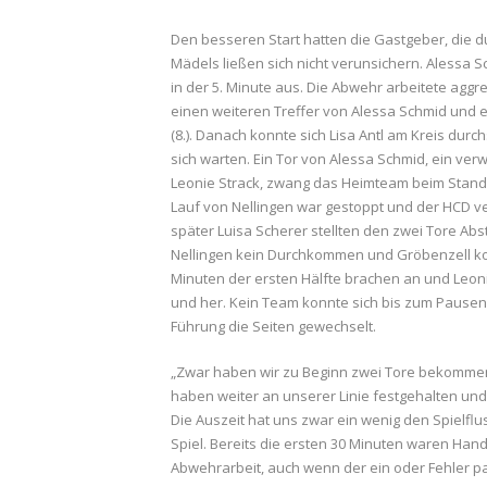
Den besseren Start hatten die Gastgeber, die du
Mädels ließen sich nicht verunsichern. Alessa Sc
in der 5. Minute aus. Die Abwehr arbeitete aggr
einen weiteren Treffer von Alessa Schmid und 
(8.). Danach konnte sich Lisa Antl am Kreis durch
sich warten. Ein Tor von Alessa Schmid, ein ve
Leonie Strack, zwang das Heimteam beim Stand vo
Lauf von Nellingen war gestoppt und der HCD ve
später Luisa Scherer stellten den zwei Tore Abst
Nellingen kein Durchkommen und Gröbenzell kon
Minuten der ersten Hälfte brachen an und Leonie
und her. Kein Team konnte sich bis zum Pausen
Führung die Seiten gewechselt.
„Zwar haben wir zu Beginn zwei Tore bekommen,
haben weiter an unserer Linie festgehalten und
Die Auszeit hat uns zwar ein wenig den Spielf
Spiel. Bereits die ersten 30 Minuten waren Handb
Abwehrarbeit, auch wenn der ein oder Fehler pas