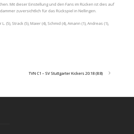
hen. Mit dieser Einstellung und den Fans im Rücken ist dies auf
oldammer zuversichtlich für das Rückspiel in Nellingen.
 L. (5), Strack (5), Maier (4), Schmid (4), Amann (1), Andreas (1),
TVN C1 – SV Stuttgarter Kickers 20:18 (8:8)