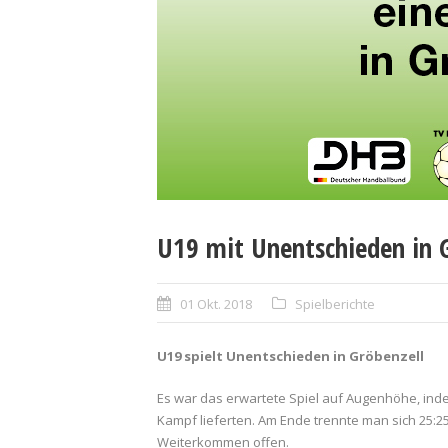
U19 mit Unentschieden in 
01 Okt. 2018
Spielberichte
U19 spielt Unentschieden in Gröbenzell
Es war das erwartete Spiel auf Augenhöhe, ind
Kampf lieferten. Am Ende trennte man sich 25:2
Weiterkommen offen.