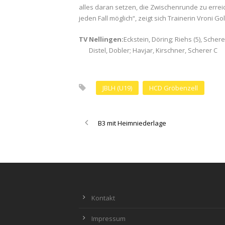
alles daran setzen, die Zwischenrunde zu erreic
jeden Fall möglich“, zeigt sich Trainerin Vroni G
TV Nellingen:
Eckstein, Döring; Riehs (5), Scherer
Distel, Dobler; Havjar, Kirschner, Scherer C
JBLH (U19)
HCD Gröbenzell
B3 mit Heimniederlage
Kontakt
Impressum