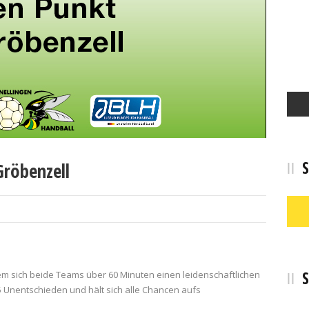
S
Gröbenzell
S
em sich beide Teams über 60 Minuten einen leidenschaftlichen
5 Unentschieden und hält sich alle Chancen aufs