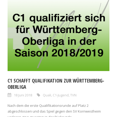
C1 SCHAFFT QUALIFIKATION ZUR WÜRTTEMBERG-
OBERLIGA
18 Juni 2018
Quali
,
C1-Jugend
,
TVN
Nach dem die erste Qualifikationsrunde auf Platz 2
abgeschlossen und das Spiel gegen den SV Kornwestheim