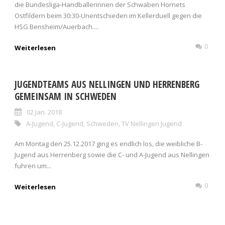
die Bundesliga-Handballerinnen der Schwaben Hornets
Ostfildern beim 30:30-Unentschieden im Kellerduell gegen die
HSG Bensheim/Auerbach....
0
Weiterlesen
JUGENDTEAMS AUS NELLINGEN UND HERRENBERG
GEMEINSAM IN SCHWEDEN
02 Jan. 2018
A-Jugend
,
C-Jugend
,
Schweden
,
TV Nellingen Jugend
Am Montag den 25.12.2017 ging es endlich los, die weibliche B-
Jugend aus Herrenberg sowie die C- und A-Jugend aus Nellingen
fuhren um...
0
Weiterlesen