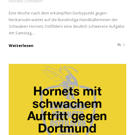
Hornets Ostfildern
Eine Woche nach dem erkämpften Derbypunkt gegen
Neckarsulm wartet auf die Bundesliga-Handballerinnen der
Schwaben Hornets Ostfildern eine deutlich schwerere Aufgabe.
Am Samstag,...
0
Weiterlesen