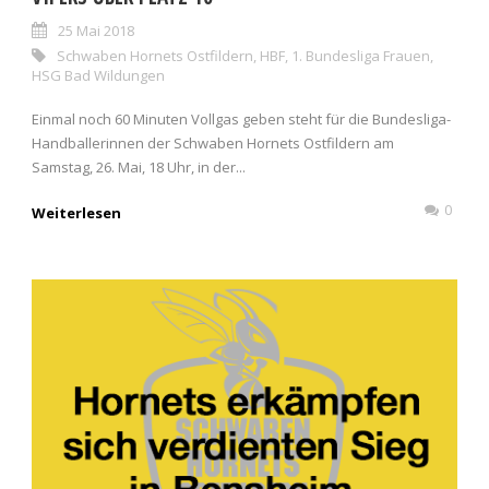
25 Mai 2018
Schwaben Hornets Ostfildern
,
HBF
,
1. Bundesliga Frauen
,
HSG Bad Wildungen
Einmal noch 60 Minuten Vollgas geben steht für die Bundesliga-
Handballerinnen der Schwaben Hornets Ostfildern am
Samstag, 26. Mai, 18 Uhr, in der...
0
Weiterlesen