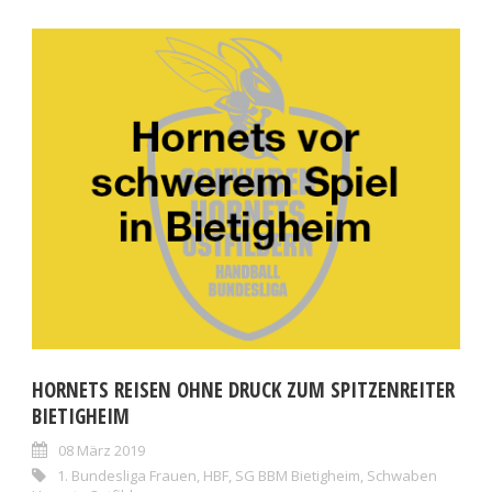
HORNETS REISEN OHNE DRUCK ZUM SPITZENREITER
BIETIGHEIM
08 März 2019
1. Bundesliga Frauen
,
HBF
,
SG BBM Bietigheim
,
Schwaben