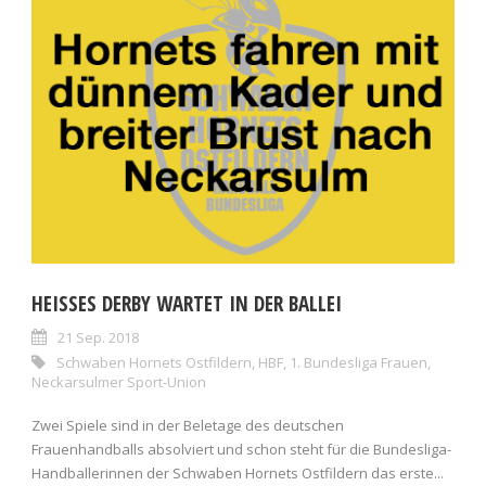
HEISSES DERBY WARTET IN DER BALLEI
21 Sep. 2018
Schwaben Hornets Ostfildern
,
HBF
,
1. Bundesliga Frauen
,
Neckarsulmer Sport-Union
Zwei Spiele sind in der Beletage des deutschen
Frauenhandballs absolviert und schon steht für die Bundesliga-
Handballerinnen der Schwaben Hornets Ostfildern das erste...