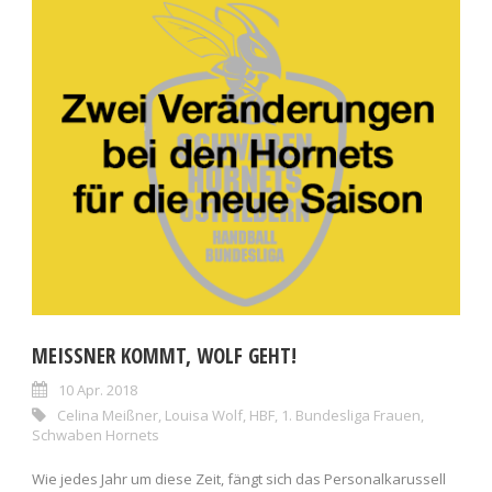
MEISSNER KOMMT, WOLF GEHT!
10 Apr. 2018
Celina Meißner
,
Louisa Wolf
,
HBF
,
1. Bundesliga Frauen
,
Schwaben Hornets
Wie jedes Jahr um diese Zeit, fängt sich das Personalkarussell