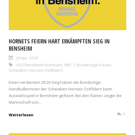
HORNETS FEIERN HART ERKÄMPFTEN SIEG IN
BENSHEIM
29 Apr. 2018
HSG Bensheim/Auerbach
,
HBF
,
1. Bundesliga Frauen
,
Schwaben Hornets Ostfildern
Einen verdienten 28:26-Sieg haben die Bundesliga-
Handballerinnen der Schwaben Hornets Ostfildern beim
Auswärtsspiel in Bensheim gefeiert. Bei den Flames zeigte die
Mannschaft von...
0
Weiterlesen