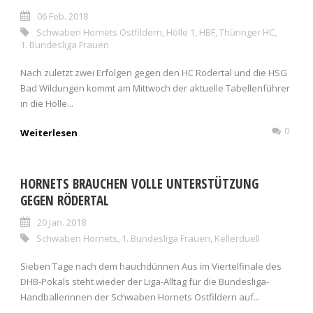
06 Feb. 2018
Schwaben Hornets Ostfildern
,
Hölle 1
,
HBF
,
Thüringer HC
,
1. Bundesliga Frauen
Nach zuletzt zwei Erfolgen gegen den HC Rödertal und die HSG
Bad Wildungen kommt am Mittwoch der aktuelle Tabellenführer
in die Hölle...
0
Weiterlesen
HORNETS BRAUCHEN VOLLE UNTERSTÜTZUNG
GEGEN RÖDERTAL
20 Jan. 2018
Schwaben Hornets
,
1. Bundesliga Frauen
,
Kellerduell
Sieben Tage nach dem hauchdünnen Aus im Viertelfinale des
DHB-Pokals steht wieder der Liga-Alltag für die Bundesliga-
Handballerinnen der Schwaben Hornets Ostfildern auf...