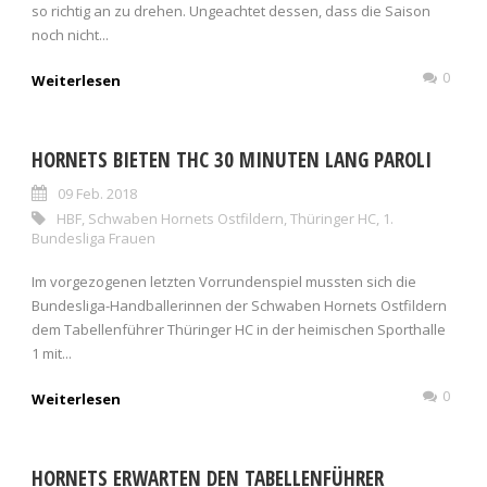
so richtig an zu drehen. Ungeachtet dessen, dass die Saison
noch nicht...
0
Weiterlesen
HORNETS BIETEN THC 30 MINUTEN LANG PAROLI
09 Feb. 2018
HBF
,
Schwaben Hornets Ostfildern
,
Thüringer HC
,
1.
Bundesliga Frauen
Im vorgezogenen letzten Vorrundenspiel mussten sich die
Bundesliga-Handballerinnen der Schwaben Hornets Ostfildern
dem Tabellenführer Thüringer HC in der heimischen Sporthalle
1 mit...
0
Weiterlesen
HORNETS ERWARTEN DEN TABELLENFÜHRER