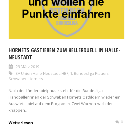
HORNETS GASTIEREN ZUM KELLERDUELL IN HALLE-
NEUSTADT
29 März 2019
SV Union Halle-Neustadt
,
HBF
,
1. Bundesliga Frauen
,
Schwaben Hornets
Nach der Länderspielpause steht für die Bundesliga-
Handballerinnen der Schwaben Hornets Ostfildern wieder ein
Auswärtsspiel auf dem Programm. Zwei Wochen nach der
knappen...
0
Weiterlesen