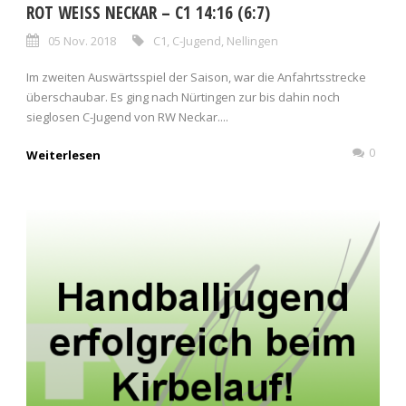
ROT WEISS NECKAR – C1 14:16 (6:7)
05 Nov. 2018
C1
,
C-Jugend
,
Nellingen
Im zweiten Auswärtsspiel der Saison, war die Anfahrtsstrecke
überschaubar. Es ging nach Nürtingen zur bis dahin noch
sieglosen C-Jugend von RW Neckar....
0
Weiterlesen