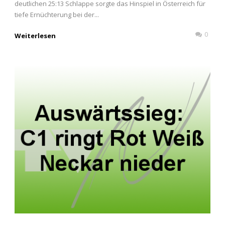
deutlichen 25:13 Schlappe sorgte das Hinspiel in Österreich für
tiefe Ernüchterung bei der...
0
Weiterlesen