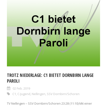
TROTZ NIEDERLAGE: C1 BIETET DORNBIRN LANGE
PAROLI
02 Feb. 2019
C1
,
C-Jugend
,
Nellingen
,
SSV Dornbirn/Schoren
TV Nellingen – SSV Dornbirn/Schoren 23:28 (11:10) Mit einer