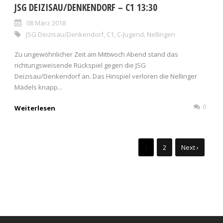
JSG DEIZISAU/DENKENDORF – C1 13:30
08 März 2018
JSG Deizisau/Denkendorf
,
C1
,
C-Jugend
,
Nellingen
Zu ungewöhnlicher Zeit am Mittwoch Abend stand das
richtungsweisende Rückspiel gegen die JSG
Deizisau/Denkendorf an. Das Hinspiel verloren die Nellinger
Mädels knapp...
0
Weiterlesen
1
2
Next ›