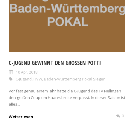
C-JUGEND GEWINNT DEN GROSSEN POTT!
10 Apr. 2018
C-Jugend
,
HVW
,
Baden-Württemberg Pokal Sieger
Vor fast genau einem Jahr hatte die C-Jugend des TV Nellingen
den großen Coup um Haaresbreite verpasst. In dieser Saison ist
alles...
0
Weiterlesen