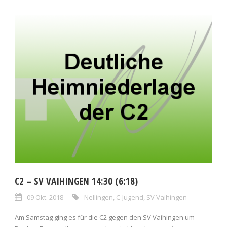
C2 – SV VAIHINGEN 14:30 (6:18)
09 Okt. 2018
Nellingen
,
C-Jugend
,
SV Vaihingen
Am Samstag ging es für die C2 gegen den SV Vaihingen um