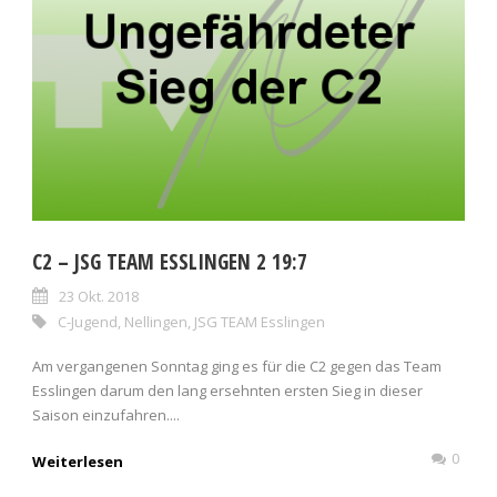
C2 – JSG TEAM ESSLINGEN 2 19:7
23 Okt. 2018
C-Jugend
,
Nellingen
,
JSG TEAM Esslingen
Am vergangenen Sonntag ging es für die C2 gegen das Team
Esslingen darum den lang ersehnten ersten Sieg in dieser
Saison einzufahren....
0
Weiterlesen