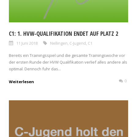
C1: 1. HVW-QUALIFIKATION ENDET AUF PLATZ 2
11 Juni 2018
Nellingen
,
C-Jugend
,
C1
Bereits ein Trainingsspiel und die gesamte Trainingswoche vor
der ersten Runde der HVW Qualifikation verlief alles andere als
optimal. Dennoch fuhr das...
0
Weiterlesen