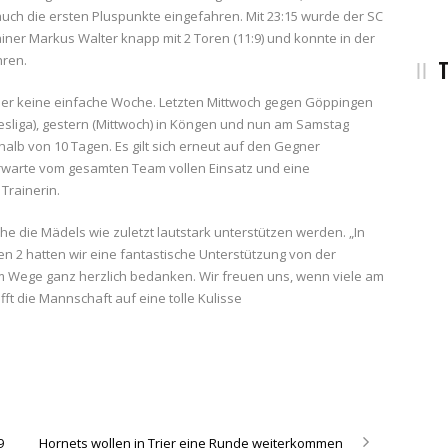
uch die ersten Pluspunkte eingefahren. Mit 23:15 wurde der SC
iner Markus Walter knapp mit 2 Toren (11:9) und konnte in der
hren.
T
sher keine einfache Woche. Letzten Mittwoch gegen Göppingen
sliga), gestern (Mittwoch) in Köngen und nun am Samstag
rhalb von 10 Tagen. Es gilt sich erneut auf den Gegner
 erwarte vom gesamten Team vollen Einsatz und eine
Trainerin.
he die Mädels wie zuletzt lautstark unterstützen werden. „In
en 2 hatten wir eine fantastische Unterstützung von der
m Wege ganz herzlich bedanken. Wir freuen uns, wenn viele am
ft die Mannschaft auf eine tolle Kulisse
9
Hornets wollen in Trier eine Runde weiterkommen