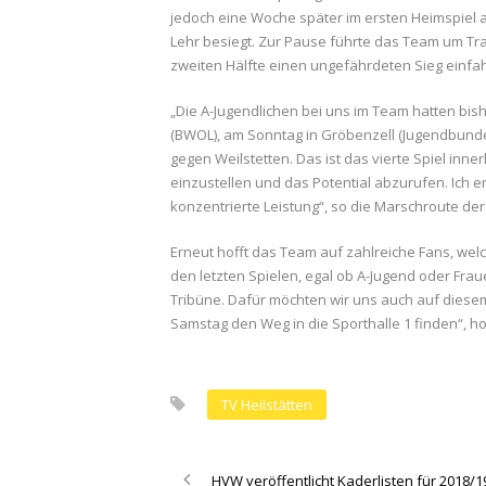
jedoch eine Woche später im ersten Heimspiel a
Lehr besiegt. Zur Pause führte das Team um Tra
zweiten Hälfte einen ungefährdeten Sieg einfa
„Die A-Jugendlichen bei uns im Team hatten bi
(BWOL), am Sonntag in Gröbenzell (Jugendbunde
gegen Weilstetten. Das ist das vierte Spiel inne
einzustellen und das Potential abzurufen. Ich
konzentrierte Leistung“, so die Marschroute der 
Erneut hofft das Team auf zahlreiche Fans, welc
den letzten Spielen, egal ob A-Jugend oder Frau
Tribüne. Dafür möchten wir uns auch auf diese
Samstag den Weg in die Sporthalle 1 finden“, hof
TV Heilstätten
HVW veröffentlicht Kaderlisten für 2018/1