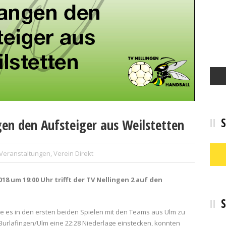
S
en den Aufsteiger aus Weilstetten
Veranstaltungen
,
Verein Direkt
8 um 19:00 Uhr trifft der TV Nellingen 2 auf den
S
e es in den ersten beiden Spielen mit den Teams aus Ulm zu
Burlafingen/Ulm eine 22:28 Niederlage einstecken, konnten