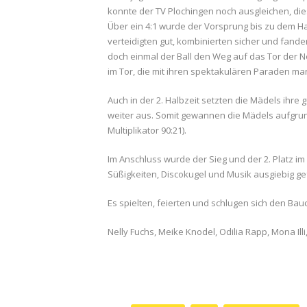
konnte der TV Plochingen noch ausgleichen, dies 
Über ein 4:1 wurde der Vorsprung bis zu dem Ha
verteidigten gut, kombinierten sicher und fand
doch einmal der Ball den Weg auf das Tor der N
im Tor, die mit ihren spektakulären Paraden ma
Auch in der 2. Halbzeit setzten die Mädels ihre
weiter aus. Somit gewannen die Mädels aufgrund
Multiplikator 90:21).
Im Anschluss wurde der Sieg und der 2. Platz im
Süßigkeiten, Discokugel und Musik ausgiebig gef
Es spielten, feierten und schlugen sich den Bauc
Nelly Fuchs, Meike Knodel, Odilia Rapp, Mona Illi,