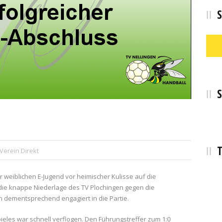
S
S
T
Verein Direkt
r weiblichen E-Jugend vor heimischer Kulisse auf die
die knappe Niederlage des TV Plochingen gegen die
 dementsprechend engagiert in die Partie.
ieles war schnell verflogen. Den Führungstreffer zum 1:0