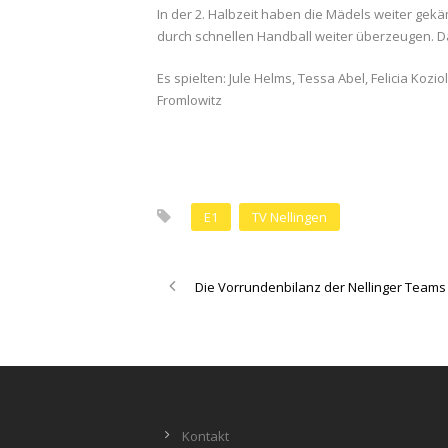
In der 2. Halbzeit haben die Mädels weiter ge
durch schnellen Handball weiter überzeugen. D
Es spielten: Jule Helms, Tessa Abel, Felicia Koziol
Fromlowitz
E1
TV Nellingen
Die Vorrundenbilanz der Nellinger Teams
Kontakt