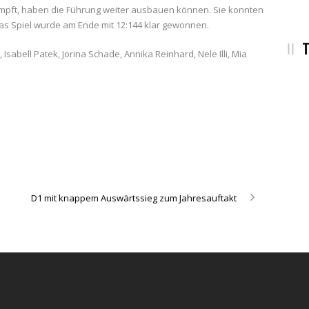
kämpft, haben die Führung weiter ausbauen können. Sie konnten
as Spiel wurde am Ende mit 12:144 klar gewonnen.
T
, Isabell Patek, Jorina Schade, Annika Reinhard, Nele Illi, Mia
D1 mit knappem Auswärtssieg zum Jahresauftakt