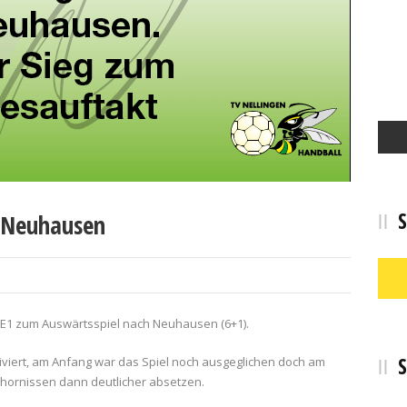
S
 Neuhausen
r E1 zum Auswärtsspiel nach Neuhausen (6+1).
S
iviert, am Anfang war das Spiel noch ausgeglichen doch am
ghornissen dann deutlicher absetzen.