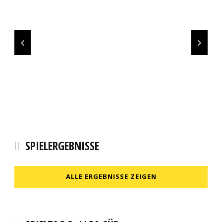
SCHMALZ+SCHÖN Logistics
Pfizenmaier Automobile
Sanitätshaus blu
Hamann Energie
Schnaufer
Selgros
cendo
SPIELERGEBNISSE
ALLE ERGEBNISSE ZEIGEN