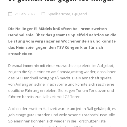
21 Feb. 2022
Spielberichte
,
E-Jugend
Die Nellinger E1 Mädels knüpften bei ihrem zweiten
Handballspiel über das gesamte Spielfeld nahtlos an die
Leistung vom vergangenen Wochenende an und konnte
das Heimspiel gegen den TSV Köngen klar für sich
entscheiden.
Diesmal immerhin mit einer Auswechselspielerin im Aufgebot,
zeigten die Spielerinnen am Samstagmittag wieder, dass Ihnen
das 6+1 Handball richtig Spaß macht. Die Mannschaft spielte
von Anfang an schnell nach vorne und konnte sich rasch eine
deutliche Führung erspielen. Sie zogen Tor um Tor davon und
führten bereits zur Halbzeit mit 17:3 Toren.
Auch in der zweiten Halbzeit wurde um jeden Ball gekämpft, es
gab einige gute Paraden und viele schöne Torabschlüsse. Alle
Spielerinnen konnten sich wieder in die Torschützenliste