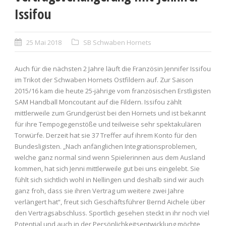
Issifou
25 Mai 2018
SB Schwaben Hornets
Auch für die nächsten 2 Jahre läuft die Französin Jennifer Issifou
im Trikot der Schwaben Hornets Ostfildern auf. Zur Saison
2015/16 kam die heute 25-jährige vom französischen Erstligisten
SAM Handball Moncoutant auf die Fildern. Issifou zählt
mittlerweile zum Grundgerüst bei den Hornets und ist bekannt
für ihre Tempogegenstöße und teilweise sehr spektakulären
Torwürfe. Derzeit hat sie 37 Treffer auf ihrem Konto für den
Bundesligisten. „Nach anfänglichen Integrationsproblemen,
welche ganz normal sind wenn Spielerinnen aus dem Ausland
kommen, hat sich Jenni mittlerweile gut bei uns eingelebt. Sie
fühlt sich sichtlich wohl in Nellingen und deshalb sind wir auch
ganz froh, dass sie ihren Vertrag um weitere zwei Jahre
verlängert hat“, freut sich Geschäftsführer Bernd Aichele über
den Vertragsabschluss. Sportlich gesehen steckt in ihr noch viel
Potential und auch in der Persönlichkeitsentwicklung möchte