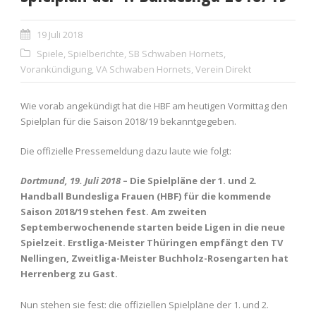
19 Juli 2018
Spiele
,
Spielberichte
,
SB Schwaben Hornets
,
Vorankündigung
,
VA Schwaben Hornets
,
Verein Direkt
Wie vorab angekündigt hat die HBF am heutigen Vormittag den
Spielplan für die Saison 2018/19 bekanntgegeben.
Die offizielle Pressemeldung dazu laute wie folgt:
Dortmund, 19. Juli 2018
– Die Spielpläne der 1. und 2.
Handball Bundesliga Frauen (HBF) für die kommende
Saison 2018/19 stehen fest. Am zweiten
Septemberwochenende starten beide Ligen in die neue
Spielzeit. Erstliga-Meister Thüringen empfängt den TV
Nellingen, Zweitliga-Meister Buchholz-Rosengarten hat
Herrenberg zu Gast.
Nun stehen sie fest: die offiziellen Spielpläne der 1. und 2.