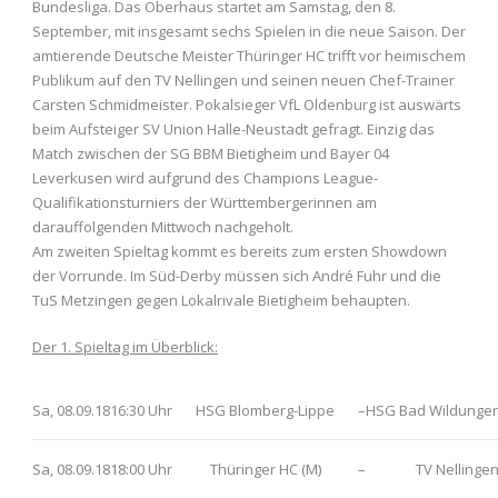
Bundesliga. Das Oberhaus startet am Samstag, den 8.
September, mit insgesamt sechs Spielen in die neue Saison. Der
amtierende Deutsche Meister Thüringer HC trifft vor heimischem
Publikum auf den TV Nellingen und seinen neuen Chef-Trainer
Carsten Schmidmeister. Pokalsieger VfL Oldenburg ist auswärts
beim Aufsteiger SV Union Halle-Neustadt gefragt. Einzig das
Match zwischen der SG BBM Bietigheim und Bayer 04
Leverkusen wird aufgrund des Champions League-
Qualifikationsturniers der Württembergerinnen am
darauffolgenden Mittwoch nachgeholt.
Am zweiten Spieltag kommt es bereits zum ersten Showdown
der Vorrunde. Im Süd-Derby müssen sich André Fuhr und die
TuS Metzingen gegen Lokalrivale Bietigheim behaupten.
Der 1. Spieltag im Überblick:
Sa, 08.09.18
16:30 Uhr
HSG Blomberg-Lippe
–
HSG Bad Wildungen
Sa, 08.09.18
18:00 Uhr
Thüringer HC (M)
–
TV Nellinge