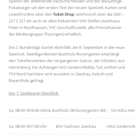
spielen der amtierende Deutsche Meister und der diesjährige
Pokalsieger um den ersten Titel der neuen Spielzeit. Karten sind
sowohl online über den
Ticket Shop
, telefonisch über die 0361 –
227 5 227 als auch an allen bekannten VVK-Stellen (Autohaus
Peter in Nordhausen, THC-Geschäftsstelle, alle Pressehäuser
der Mediengruppe Thüringen) erhältlich.
Die 2. Bundesliga startet ebenfalls am 8. September in die neue
Spielzeit. Zweitliga-Meister Buchholz-Rosengarten empfängt
den Tabellenvierten der vergangenen Saison, die H2Kuties aus
Herrenberg. Die Aufsteiger HSG Gedern/Nidda, TuS Lintfort und
TSV Nord Harrislee sind auswärts in Zwickau, Ketsch und
Beyeröhde gefragt.
Der 1. Spieltag im Überblick:
Sa, 08.09.18
16:00 Uhr
HL Buchholz 08-Rosengarten (M)
–
SG H2Ku Her
Sa, 08.09.18
17:00 Uhr
BSV Sachsen Zwickau
–
HSG Gedern/Ni