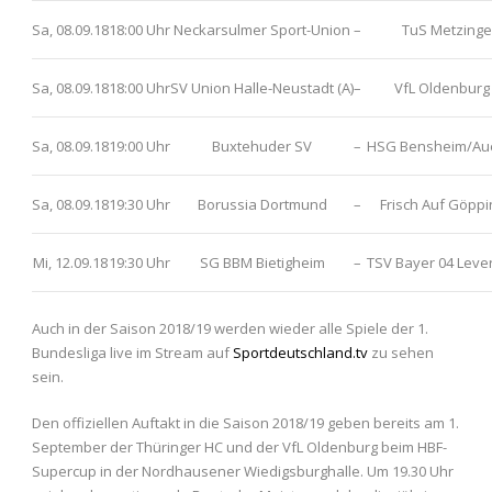
Sa, 08.09.18
18:00 Uhr
Neckarsulmer Sport-Union
–
TuS Metzing
Sa, 08.09.18
18:00 Uhr
SV Union Halle-Neustadt (A)
–
VfL Oldenburg 
Sa, 08.09.18
19:00 Uhr
Buxtehuder SV
–
HSG Bensheim/Au
Sa, 08.09.18
19:30 Uhr
Borussia Dortmund
–
Frisch Auf Göpp
Mi, 12.09.18
19:30 Uhr
SG BBM Bietigheim
–
TSV Bayer 04 Leve
Auch in der Saison 2018/19 werden wieder alle Spiele der 1.
Bundesliga live im Stream auf
Sportdeutschland.tv
zu sehen
sein.
Den offiziellen Auftakt in die Saison 2018/19 geben bereits am 1.
September der Thüringer HC und der VfL Oldenburg beim HBF-
Supercup in der Nordhausener Wiedigsburghalle. Um 19.30 Uhr