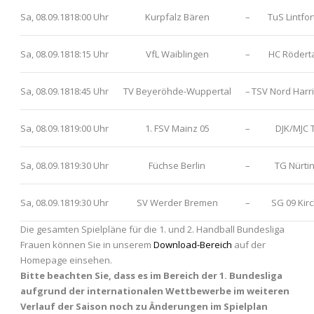
Sa, 08.09.18
18:00 Uhr
Kurpfalz Bären
–
TuS Lintfor
Sa, 08.09.18
18:15 Uhr
VfL Waiblingen
–
HC Röderta
Sa, 08.09.18
18:45 Uhr
TV Beyeröhde-Wuppertal
–
TSV Nord Harri
Sa, 08.09.18
19:00 Uhr
1. FSV Mainz 05
–
DJK/MJC T
Sa, 08.09.18
19:30 Uhr
Füchse Berlin
–
TG Nürti
Sa, 08.09.18
19:30 Uhr
SV Werder Bremen
–
SG 09 Kir
Die gesamten Spielpläne für die 1. und 2. Handball Bundesliga
Frauen können Sie in unserem
Download-Bereich
auf der
Homepage einsehen.
Bitte beachten Sie, dass es im Bereich der 1. Bundesliga
aufgrund der internationalen Wettbewerbe im weiteren
Verlauf der Saison noch zu Änderungen im Spielplan