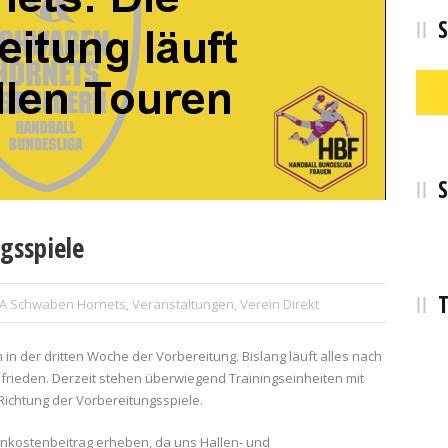
S
S
gsspiele
T
A Schwaben Hornets
,
Veranstaltungen
,
Verein Direkt
 in der dritten Woche der Vorbereitung. Bislang läuft alles nach
ufrieden. Derzeit stehen überwiegend Trainingseinheiten mit
Richtung der Vorbereitungsspiele.
Unkostenbeitrag erheben, da uns Hallen- und