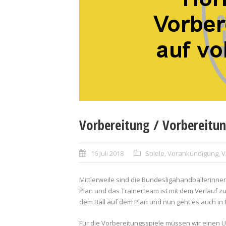
Vorbereitung / Vorbereitun
16 Juli 2018
Spiele
,
Vorankündigung
,
V
Mittlerweile sind die Bundesligahandballerinnen
Plan und das Trainerteam ist mit dem Verlauf z
dem Ball auf dem Plan und nun geht es auch in 
Für die Vorbereitungsspiele müssen wir einen 