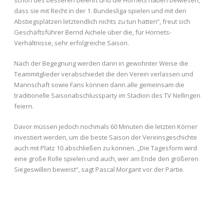
schon des besseren belehrt und die Hornets haben bewiesen,
dass sie mit Recht in der 1. Bundesliga spielen und mit den
Abstiegsplätzen letztendlich nichts zu tun hatten“, freut sich
Geschäftsführer Bernd Aichele über die, für Hornets-
Verhältnisse, sehr erfolgreiche Saison.
Nach der Begegnung werden dann in gewohnter Weise die
Teammitglieder verabschiedet die den Verein verlassen und
Mannschaft sowie Fans können dann alle gemeinsam die
traditionelle Saisonabschlussparty im Stadion des TV Nellingen
feiern.
Davor müssen jedoch nochmals 60 Minuten die letzten Körner
investiert werden, um die beste Saison der Vereinsgeschichte
auch mit Platz 10 abschließen zu können. „Die Tagesform wird
eine große Rolle spielen und auch, wer am Ende den größeren
Siegeswillen beweist“, sagt Pascal Morgant vor der Partie.