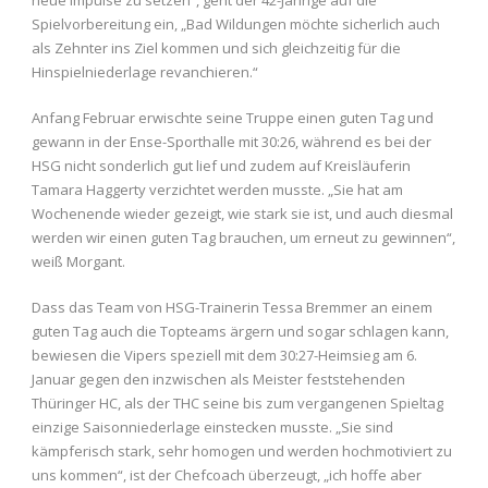
neue Impulse zu setzen“, geht der 42-Jährige auf die
Spielvorbereitung ein, „Bad Wildungen möchte sicherlich auch
als Zehnter ins Ziel kommen und sich gleichzeitig für die
Hinspielniederlage revanchieren.“
Anfang Februar erwischte seine Truppe einen guten Tag und
gewann in der Ense-Sporthalle mit 30:26, während es bei der
HSG nicht sonderlich gut lief und zudem auf Kreisläuferin
Tamara Haggerty verzichtet werden musste. „Sie hat am
Wochenende wieder gezeigt, wie stark sie ist, und auch diesmal
werden wir einen guten Tag brauchen, um erneut zu gewinnen“,
weiß Morgant.
Dass das Team von HSG-Trainerin Tessa Bremmer an einem
guten Tag auch die Topteams ärgern und sogar schlagen kann,
bewiesen die Vipers speziell mit dem 30:27-Heimsieg am 6.
Januar gegen den inzwischen als Meister feststehenden
Thüringer HC, als der THC seine bis zum vergangenen Spieltag
einzige Saisonniederlage einstecken musste. „Sie sind
kämpferisch stark, sehr homogen und werden hochmotiviert zu
uns kommen“, ist der Chefcoach überzeugt, „ich hoffe aber