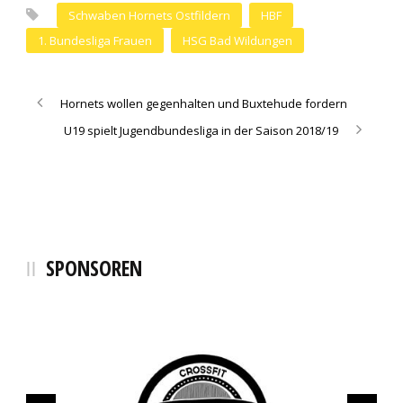
Schwaben Hornets Ostfildern
HBF
1. Bundesliga Frauen
HSG Bad Wildungen
Hornets wollen gegenhalten und Buxtehude fordern
U19 spielt Jugendbundesliga in der Saison 2018/19
SPONSOREN
SCHÖLLKOPF Backwaren
Fahrschule Melchinger
Sanitätshaus blu
Bächi Teamsport
Sinalco
Erima