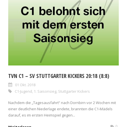
TVN C1 – SV STUTTGARTER KICKERS 20:18 (8:8)
01 Okt. 2018
C1-Jugend
,
1. Saisonsieg
,
Stuttgarter Kickers
Nachdem die „Tagesausfahrt“ nach Dornbirn vor 2 Wochen mit
einer deutlichen Niederlage endete, brannten die C1-Mädels
darauf, es im ersten Heimspiel gegen...
0