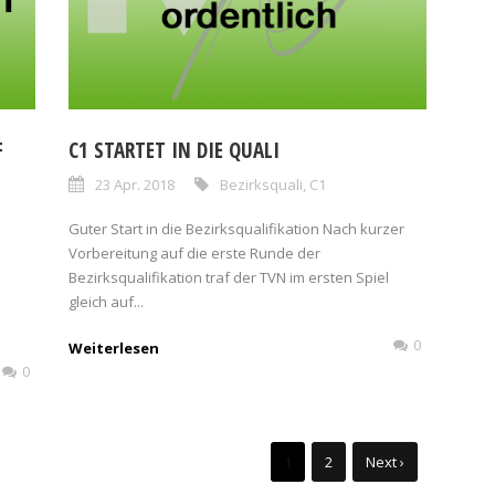
F
C1 STARTET IN DIE QUALI
23 Apr. 2018
Bezirksquali
,
C1
Guter Start in die Bezirksqualifikation Nach kurzer
Vorbereitung auf die erste Runde der
Bezirksqualifikation traf der TVN im ersten Spiel
gleich auf...
0
Weiterlesen
0
1
2
Next ›