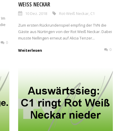
WEISS NECKAR
10 Dez. 2018
Rot-Weiß Neckar
,
C1
r Im
 die
Zum ersten Rückrundenspiel empfing der TVN die
Gäste aus Nürtingen von der Rot Weiß Neckar. Dabei
musste Nellingen erneut auf Alicia Tenzer...
0
0
Weiterlesen