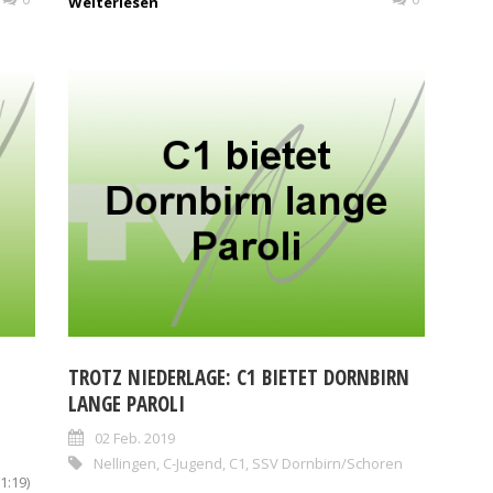
Weiterlesen
TROTZ NIEDERLAGE: C1 BIETET DORNBIRN
LANGE PAROLI
02 Feb. 2019
Nellingen
,
C-Jugend
,
C1
,
SSV Dornbirn/Schoren
1:19)