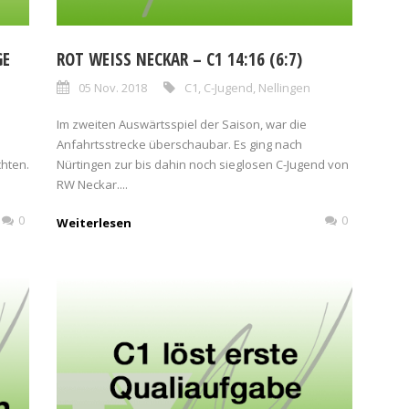
GE
ROT WEISS NECKAR – C1 14:16 (6:7)
05 Nov. 2018
C1
,
C-Jugend
,
Nellingen
Im zweiten Auswärtsspiel der Saison, war die
Anfahrtsstrecke überschaubar. Es ging nach
chten.
Nürtingen zur bis dahin noch sieglosen C-Jugend von
RW Neckar....
0
0
Weiterlesen