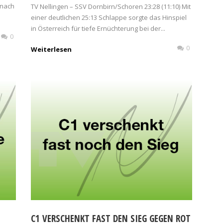
 nach
TV Nellingen – SSV Dornbirn/Schoren 23:28 (11:10) Mit
einer deutlichen 25:13 Schlappe sorgte das Hinspiel
in Österreich für tiefe Ernüchterung bei der...
0
0
Weiterlesen
C1 VERSCHENKT FAST DEN SIEG GEGEN ROT