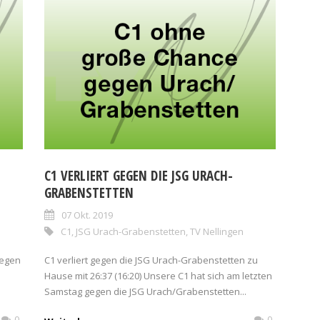
C1 VERLIERT GEGEN DIE JSG URACH-
GRABENSTETTEN
07 Okt. 2019
C1
,
JSG Urach-Grabenstetten
,
TV Nellingen
gegen
C1 verliert gegen die JSG Urach-Grabenstetten zu
Hause mit 26:37 (16:20) Unsere C1 hat sich am letzten
Samstag gegen die JSG Urach/Grabenstetten...
0
0