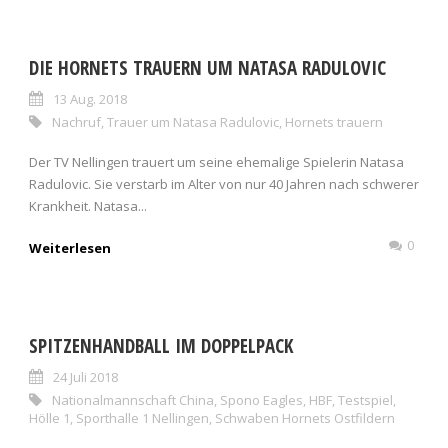
DIE HORNETS TRAUERN UM NATASA RADULOVIC
13 Aug. 2018
Nachruf
,
Trauer um Natasa Radulovic
,
Hornets trauern
Der TV Nellingen trauert um seine ehemalige Spielerin Natasa
Radulovic. Sie verstarb im Alter von nur 40 Jahren nach schwerer
Krankheit. Natasa...
0
Weiterlesen
SPITZENHANDBALL IM DOPPELPACK
24 Juli 2018
Nationalmannschaft China
,
Spono Eagles
,
HBF
,
Testspiel
,
Hölle 1
,
Sporthalle 1 Nellingen
,
Schwaben Hornets Ostfildern