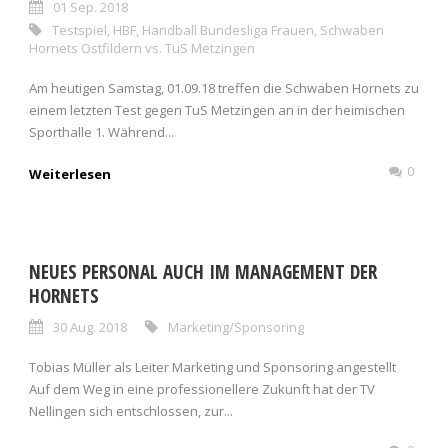
01 Sep. 2018
Testspiel
,
HBF
,
Handball Bundesliga Frauen
,
Schwaben
Hornets Ostfildern vs. TuS Metzingen
Am heutigen Samstag, 01.09.18 treffen die Schwaben Hornets zu
einem letzten Test gegen TuS Metzingen an in der heimischen
Sporthalle 1. Während...
0
Weiterlesen
NEUES PERSONAL AUCH IM MANAGEMENT DER
HORNETS
30 Aug. 2018
Marketing/Sponsoring
Tobias Müller als Leiter Marketing und Sponsoring angestellt
Auf dem Weg in eine professionellere Zukunft hat der TV
Nellingen sich entschlossen, zur...