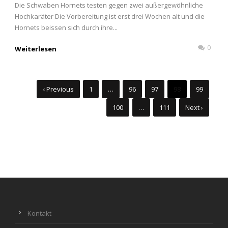
Die Schwaben Hornets testen gegen zwei außergewöhnliche
Hochkaräter Die Vorbereitung ist erst drei Wochen alt und die
Hornets beissen sich durch ihre...
0
Weiterlesen
‹ Previous
1
…
96
97
98
99
100
…
111
Next ›
Kontakt