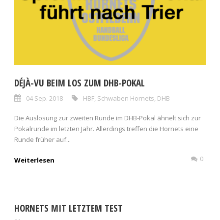
DÉJÀ-VU BEIM LOS ZUM DHB-POKAL
04 Sep. 2018
HBF
,
Schwaben Hornets
,
DHB
Die Auslosung zur zweiten Runde im DHB-Pokal ähnelt sich zur
Pokalrunde im letzten Jahr. Allerdings treffen die Hornets eine
Runde früher auf...
0
Weiterlesen
HORNETS MIT LETZTEM TEST