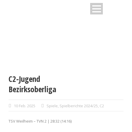
C2-Jugend
Bezirksoberliga
10 Feb. 2025
Spiele
,
Spielberichte 2024/25
,
C2
TSV Weilheim – TVN 2 | 28:32 (14:16)