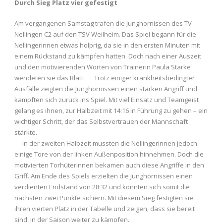
Durch Sieg Platz vier gefestigt
Am vergangenen Samstag trafen die Junghornissen des TV
Nellingen C2 auf den TSV Weilheim. Das Spiel begann für die
Nellingerinnen etwas holprig, da sie in den ersten Minuten mit
einem Rückstand zu kämpfen hatten. Doch nach einer Auszeit
und den motivierenden Worten von Trainerin Paula Starke
wendeten sie das Blatt. Trotz einiger krankheitsbedingter
Ausfälle zeigten die Junghornissen einen starken Angriff und
kämpften sich zurück ins Spiel. Mit viel Einsatz und Teamgeist
gelang es ihnen, zur Halbzeit mit 14:16 in Führung zu gehen – ein
wichtiger Schritt, der das Selbstvertrauen der Mannschaft
stärkte.
In der zweiten Halbzeit mussten die Nellingerinnen jedoch
einige Tore von der linken Außenposition hinnehmen. Doch die
motivierten Torhüterinnen bekamen auch diese Angriffe in den
Griff. Am Ende des Spiels erzielten die Junghornissen einen
verdienten Endstand von 28:32 und konnten sich somit die
nächsten zwei Punkte sichern. Mit diesem Sieg festigten sie
ihren vierten Platz in der Tabelle und zeigen, dass sie bereit
sind, in der Saison weiter zu kämpfen.