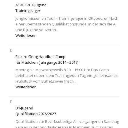
A1-/B1-/C1-Jugend
Trainingslager
Junghornissen on Tour – Trainingslager in Ottobeuren Nach
einer überragenden Qualifikationsrunde, in der sich die A
und B Jugend souverän...
Weiterlesen
Elektro Geng Handball-Camp
für Mädchen (Jahrgänge 2014 – 2017)
Montag bis Mittwochjeweils 8:30 – 15:00 Uhr Das Camp
beinhaltet neben dem Trainingjeden Tag ein gemeinsames
Frühstück vom Buffet,sowie frisch...
Weiterlesen
D1-Jugend
Qualifikation 2026/2027
Qualifikation zur Bezirksoberliga Am vergangenen Samstag
kam es in der Sporlastic Arena in Nürtingen zum zweiten