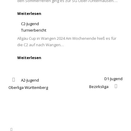
den Sommerferien ging es zur SG Ober-/Unterhausen….
Weiterlesen
C2-Jugend
Turnierbericht
Allgäu Cup in Wangen 2024 Am Wochenende hieß es für
die C2 auf nach Wangen…
Weiterlesen
D1-Jugend
A2-Jugend
Bezirksliga
Oberliga Württemberg