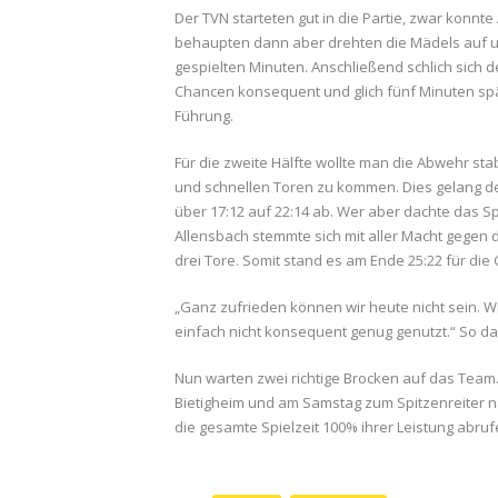
Der TVN starteten gut in die Partie, zwar konnte
behaupten dann aber drehten die Mädels auf un
gespielten Minuten. Anschließend schlich sich de
Chancen konsequent und glich fünf Minuten späte
Führung.
Für die zweite Hälfte wollte man die Abwehr st
und schnellen Toren zu kommen. Dies gelang den
über 17:12 auf 22:14 ab. Wer aber dachte das S
Allensbach stemmte sich mit aller Macht gegen 
drei Tore. Somit stand es am Ende 25:22 für die
„Ganz zufrieden können wir heute nicht sein. W
einfach nicht konsequent genug genutzt.“ So das
Nun warten zwei richtige Brocken auf das Tea
Bietigheim und am Samstag zum Spitzenreiter n
die gesamte Spielzeit 100% ihrer Leistung ab