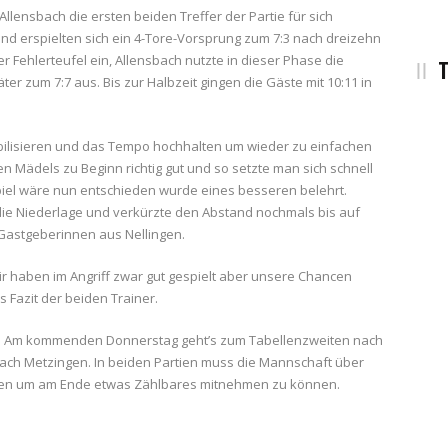
 Allensbach die ersten beiden Treffer der Partie für sich
d erspielten sich ein 4-Tore-Vorsprung zum 7:3 nach dreizehn
r Fehlerteufel ein, Allensbach nutzte in dieser Phase die
T
r zum 7:7 aus. Bis zur Halbzeit gingen die Gäste mit 10:11 in
abilisieren und das Tempo hochhalten um wieder zu einfachen
 Mädels zu Beginn richtig gut und so setzte man sich schnell
piel wäre nun entschieden wurde eines besseren belehrt.
die Niederlage und verkürzte den Abstand nochmals bis auf
 Gastgeberinnen aus Nellingen.
ir haben im Angriff zwar gut gespielt aber unsere Chancen
 Fazit der beiden Trainer.
m. Am kommenden Donnerstag geht’s zum Tabellenzweiten nach
ach Metzingen. In beiden Partien muss die Mannschaft über
rufen um am Ende etwas Zählbares mitnehmen zu können.