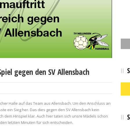
S
piel gegen den SV Allensbach
cher Halle auf das Team aus Allensbach. Um den Anschluss an
sste ein Sieg her. Das dies gegen den SV Allensbach kein
S
 dem Hinspiel klar. Auch hier taten sich unsre Mädels schon
 den letzten Minuten für sich entscheiden.