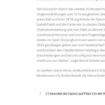
Den besseren Start in die zweiten 25 Minuten ha
Zeigerumdrehungen zum 15:15 ausgleichen. Die 
jeden Ball und beim 18:18 zog Aichele die Optio
Isabell Patek und die Partie war zu diesem Zeit
Chancenverwertung und man hätte zu diesem Ze
zunehmend nervöser und erst eine fragwürdige 
wieder ins Spiel. Die Junghornissen waren nun 
29:24 geschlagen geben was vom Spieleverlauf
und brachten den Tabellenführer mächtig in Be
Entscheidungen und hat sich völlig aus dem Kon
macht uns nur stärker“, sagte Bernd Aichele nac
Es spielten: Diana Storm, Annika Reinhard (10/3), L
Bendermann (1), Annika Bartels (3), Artesa Dedinc
C1 beendet die Saison auf Platz 3 in der