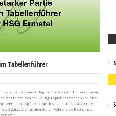
S
im Tabellenführer
und ehe man sich versah lag man bereits mit 6:1 zurück. Trainer
n stabilisierte sich das Nellinger Spiel. Angetrieben von einer
S
nghornissen kämpfte man sich bis zur Pause bis auf 2 Tore
bereits 3 Zeitstrafen zu überstehen während die HSG Ermstal
mmen war.