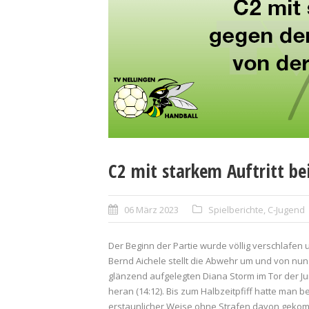
C2 mit starkem Auftritt be
06 März 2023
Spielberichte
,
C-Jugend
Der Beginn der Partie wurde völlig verschlafen 
Bernd Aichele stellt die Abwehr um und von nun a
glänzend aufgelegten Diana Storm im Tor der Ju
heran (14:12). Bis zum Halbzeitpfiff hatte man 
erstaunlicher Weise ohne Strafen davon geko