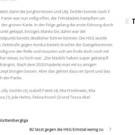
tten dann die Junghornissen und Lilly Zechlin konnte nach 3
Partie war nun völlig offen, die TVN-Mädels kämpften um
T
n der grünen Karte. In der Folge gelang die erste Führung durch
punkt gekippt. Einziges Manko bis dahin war die
itpunkt bereits deutlicher führen können. Die HSG wurde
Zeitstrafe gegen Annika Bartels brachte die Gastgeberinnen
völlig von der Rolle und mussten sich am Ende doch noch mit
 her etwas zu hoch war. „Die Mädels haben super gekämpft
drängnis. Nach dem 20:20 haderte man mit so einigen
zept bringen lassen. Aber das gehört dazu im Sport und das
h der Partie.
illy Zechlin (3), Isabell Patek (4), Mia Fromlowitz, Mia
a (1), Jule Helms, Felicia Koziol (2) und Tessa Abel
 Württembergliga
B2 lässt gegen die HSG Ermstal wenig zu