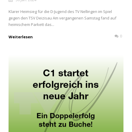
Klarer Heimsieg für die D-Jugend des TV Nellingen im Spiel
gegen den TSV Deizisau Am vergangenen Samstag fand auf
heimischem Parkett das...
0
Weiterlesen