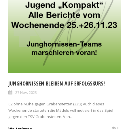
JUNGHORNISSEN BLEIBEN AUF ERFOLGSKURS!
27 Nov. 2023
C2 ohne Mühe gegen Grabenstetten (33:3) Auch dieses
Wochenende starteten die Mädels voll motiviert in das Spiel
gegen den TSV Grabenstetten. Von...
0
Weiterlesen