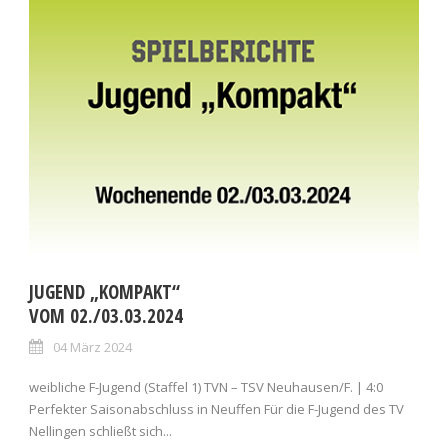
JUGEND „KOMPAKT“
VOM 02./03.03.2024
04 März 2024
weibliche F-Jugend (Staffel 1) TVN – TSV Neuhausen/F. | 4:0
Perfekter Saisonabschluss in Neuffen Für die F-Jugend des TV
Nellingen schließt sich...