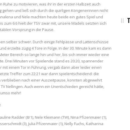
n Ruhe zu motivieren, was ihr in der ersten Halbzeit auch
ng gehen und ließ sich durch die quirligen Köngenerinnen nicht
nalena und Nele machten heute beide ein gutes Spiel und
T
s zum 6:6 hielt der TSV zwar mit, unsere Mädels setzten sich
tablen Vorsprung in die Pause.
eben selber schwer. Durch einige Fehlpässe und Lattenschüsse
und erzielte zügig 4 Tore in Folge. In der 30. Minute kam es dann
-Meter Bereich so lange hin und her, bis sich immer wieder eine
te. Drei Minuten vor Spielende stand es 20:20, spannender
er mit einem Tor in Führung, vergab dann aber leider einen
etzte Treffer zum 22:21 war dann spielentscheidend: die
ch verblieben nach einer Auszeitpause, konnten abgewehrt
 TV Nellingen. Auch wenn ein Unentschieden gereicht hätte,
g umso mehr!
!
uline Radder (8/1), Nele Kleimann (TW), Nina Pfizenmaier (1),
rschmidt (3), Julia Pfizenmaier (1), Nelly Fuchs, Katharina