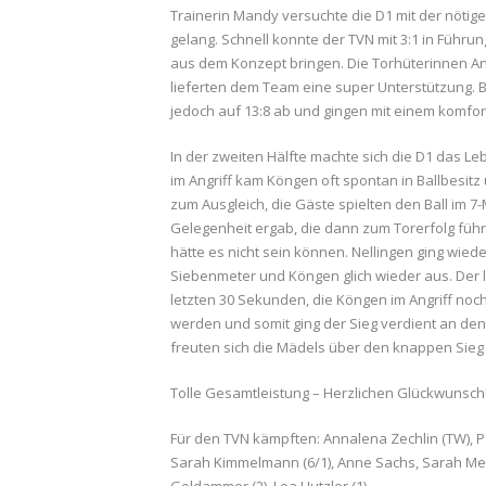
Trainerin Mandy versuchte die D1 mit der nötige
gelang. Schnell konnte der TVN mit 3:1 in Führu
aus dem Konzept bringen. Die Torhüterinnen An
lieferten dem Team eine super Unterstützung. Bi
jedoch auf 13:8 ab und gingen mit einem komfor
In der zweiten Hälfte machte sich die D1 das L
im Angriff kam Köngen oft spontan in Ballbesitz 
zum Ausgleich, die Gäste spielten den Ball im 7
Gelegenheit ergab, die dann zum Torerfolg führ
hätte es nicht sein können. Nellingen ging wied
Siebenmeter und Köngen glich wieder aus. Der l
letzten 30 Sekunden, die Köngen im Angriff no
werden und somit ging der Sieg verdient an den
freuten sich die Mädels über den knappen Sie
Tolle Gesamtleistung – Herzlichen Glückwunsch
Für den TVN kämpften: Annalena Zechlin (TW), Pa
Sarah Kimmelmann (6/1), Anne Sachs, Sarah Messe