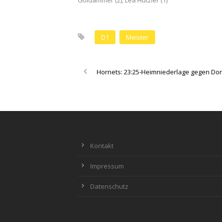
Goldammer (2), Lea Hutzler (1)
D1
Meister
Hornets: 23:25-Heimniederlage gegen Do
Kontakt
Impressum
Datenschutz