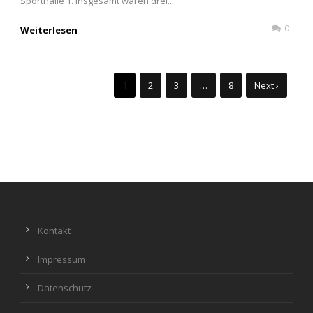
Sporthalle 1. Insgesamt waren drei...
0
Weiterlesen
1
2
3
…
8
Next ›
Kontakt
Impressum
Datenschutz