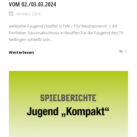
VOM 02./03.03.2024
04 März 2024
weibliche F-Jugend (Staffel 1) TVN – TSV Neuhausen/F. | 4:0
Perfekter Saisonabschluss in Neuffen Für die F-Jugend des TV
Nellingen schließt sich...
0
Weiterlesen