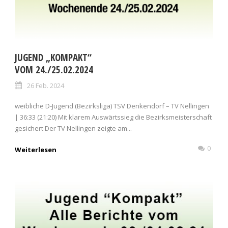
JUGEND „KOMPAKT“
VOM 24./25.02.2024
26 Feb. 2024
weibliche D-Jugend (Bezirksliga) TSV Denkendorf – TV Nellingen
| 36:33 (21:20) Mit klarem Auswärtssieg die Bezirksmeisterschaft
gesichert Der TV Nellingen zeigte am...
0
Weiterlesen