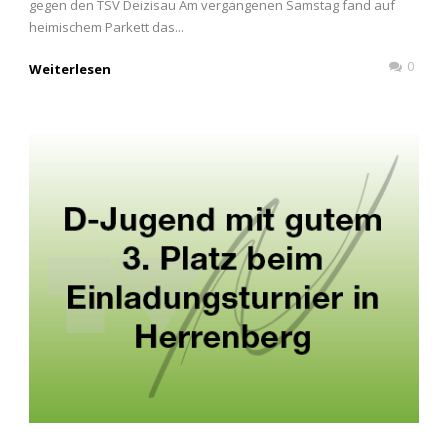
gegen den TSV Deizisau Am vergangenen Samstag fand auf
heimischem Parkett das...
0
Weiterlesen