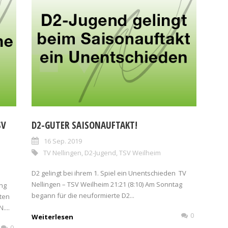
SV
D2-GUTER SAISONAUFTAKT!
16 Sep. 2019
TV Nellingen
,
D2-Jugend
,
TSV Weilheim
D2 gelingt bei ihrem 1. Spiel ein Unentschieden TV
Nellingen – TSV Weilheim 21:21 (8:10) Am Sonntag
ung
begann für die neuformierte D2...
zten
....
0
Weiterlesen
0