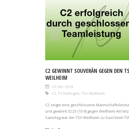
C2 GEWINNT SOUVERÄN GEGEN DEN T
WEILHEIM
07 Okt. 2019
C2
,
TV Nellingen
,
TSV Weilheim
C2 zeigte eine geschlossene Mannschaftsleist
und gewinnt 32:23 (15:9) gegen Weilheim Am let
Samstag war der TSV Weilheim zu Gast beim TVN