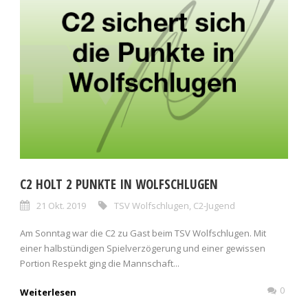
C2 HOLT 2 PUNKTE IN WOLFSCHLUGEN
21 Okt. 2019
TSV Wolfschlugen
,
C2-Jugend
Am Sonntag war die C2 zu Gast beim TSV Wolfschlugen. Mit
einer halbstündigen Spielverzögerung und einer gewissen
Portion Respekt ging die Mannschaft...
0
Weiterlesen