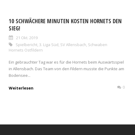
10 SCHWÄCHERE MINUTEN KOSTEN HORNETS DEN
SIEG!
21 Okt. 2019
Spielbericht
,
3. Liga Süd
,
SV Allensbach
,
Schwaben
Hornets Ostfildern
Ein gebrauchter Tag war es für die Hornets beim Auswärtsspiel
in Allensbach. Das Team von den Fildern musste die Punkte am
Bodensee...
0
Weiterlesen