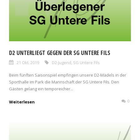
D2 UNTERLIEGT GEGEN DER SG UNTERE FILS
21 Okt. 2019
D2-Jugend
,
SG Untere Fils
Beim fünften Saisonspiel empfingen unsere D2-Mädels in der
Sporthalle im Park die Mannschaft der SG Untere Fils. Den
Gästen gelang ein temporeicher...
0
Weiterlesen