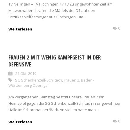
TV Nellingen – TV Plochingen 17:18 Zu ungewohnter Zeit am
Mittwochabend trafen die Mädels der D1 auf den
Bezirksspielfestsieger aus Plochingen. Die...
0
Weiterlesen
FRAUEN 2 MIT WENIG KAMPFGEIST IN DER
DEFENSIVE
21 Okt. 2019
SG Schenkenzell/Schiltach
,
Frauen 2
,
Baden-
Württemberg Oberliga
Am vergangenen Samstag bestritt unsere Frauen 2 ihr
Heimspiel gegen die SG Schenkenzell/Schiltach in ungewohnter
Halle im Scharnhauser/Park. An vielem hatte man...
0
Weiterlesen