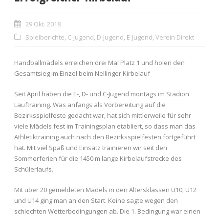
29 Okt. 2018
Spielberichte
,
C-Jugend
,
D-Jugend
,
E-Jugend
,
Verein Direkt
Handballmädels erreichen drei Mal Platz 1 und holen den
Gesamtsieg im Einzel beim Nellinger Kirbelauf
Seit April haben die E-, D- und C-Jugend montags im Stadion
Lauftraining. Was anfangs als Vorbereitung auf die
Bezirksspielfeste gedacht war, hat sich mittlerweile für sehr
viele Mädels fest im Trainingsplan etabliert, so dass man das
Athletiktraining auch nach den Bezirksspielfesten fortgeführt
hat. Mit viel Spaß und Einsatz trainieren wir seit den
Sommerferien für die 1450 m lange Kirbelaufstrecke des
Schülerlaufs.
Mit über 20 gemeldeten Mädels in den Altersklassen U10, U12
und U14 ging man an den Start. Keine sagte wegen den
schlechten Wetterbedingungen ab. Die 1. Bedingung war einen