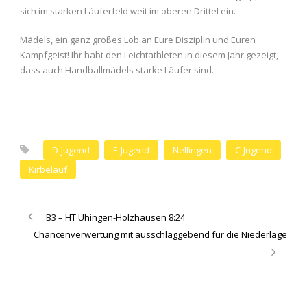
sich im starken Läuferfeld weit im oberen Drittel ein.
Mädels, ein ganz großes Lob an Eure Disziplin und Euren
Kampfgeist! Ihr habt den Leichtathleten in diesem Jahr gezeigt,
dass auch Handballmädels starke Läufer sind.
D-Jugend
E-Jugend
Nellingen
C-Jugend
Kirbelauf
B3 – HT Uhingen-Holzhausen 8:24
Chancenverwertung mit ausschlaggebend für die Niederlage