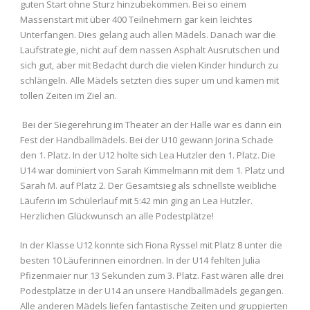
guten Start ohne Sturz hinzubekommen. Bei so einem
Massenstart mit über 400 Teilnehmern gar kein leichtes
Unterfangen. Dies gelang auch allen Mädels. Danach war die
Laufstrategie, nicht auf dem nassen Asphalt Ausrutschen und
sich gut, aber mit Bedacht durch die vielen Kinder hindurch zu
schlängeln. Alle Mädels setzten dies super um und kamen mit
tollen Zeiten im Ziel an.
Bei der Siegerehrung im Theater an der Halle war es dann ein
Fest der Handballmädels. Bei der U10 gewann Jorina Schade
den 1. Platz. In der U12 holte sich Lea Hutzler den 1. Platz. Die
U14 war dominiert von Sarah Kimmelmann mit dem 1. Platz und
Sarah M. auf Platz 2. Der Gesamtsieg als schnellste weibliche
Läuferin im Schülerlauf mit 5:42 min ging an Lea Hutzler.
Herzlichen Glückwunsch an alle Podestplätze!
In der Klasse U12 konnte sich Fiona Ryssel mit Platz 8 unter die
besten 10 Läuferinnen einordnen. In der U14 fehlten Julia
Pfizenmaier nur 13 Sekunden zum 3. Platz. Fast wären alle drei
Podestplätze in der U14 an unsere Handballmädels gegangen.
Alle anderen Mädels liefen fantastische Zeiten und gruppierten