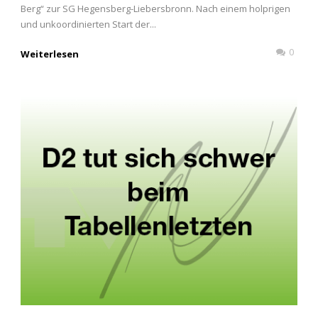
Berg“ zur SG Hegensberg-Liebersbronn. Nach einem holprigen
und unkoordinierten Start der...
0
Weiterlesen