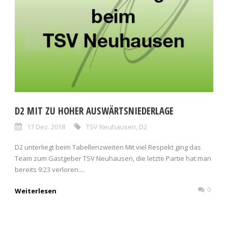
D2 MIT ZU HOHER AUSWÄRTSNIEDERLAGE
17 Dez. 2018
TSV Neuhausen
,
D2
D2 unterliegt beim Tabellenzweiten Mit viel Respekt ging das
Team zum Gastgeber TSV Neuhausen, die letzte Partie hat man
bereits 9:23 verloren....
0
Weiterlesen