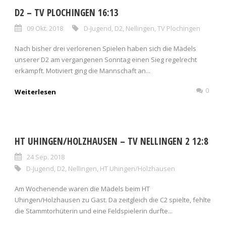
D2 – TV PLOCHINGEN 16:13
09 Okt. 2018
D-Jugend
,
D2
,
Nellingen
,
TV Plochingen
Nach bisher drei verlorenen Spielen haben sich die Mädels
unserer D2 am vergangenen Sonntag einen Sieg regelrecht
erkämpft. Motiviert ging die Mannschaft an...
0
Weiterlesen
HT UHINGEN/HOLZHAUSEN – TV NELLINGEN 2 12:8
24 Sep. 2018
D-Jugend
,
D2
,
Nellingen
,
HT Uhingen/Holzhausen
Am Wochenende waren die Mädels beim HT
Uhingen/Holzhausen zu Gast. Da zeitgleich die C2 spielte, fehlte
die Stammtorhüterin und eine Feldspielerin durfte...