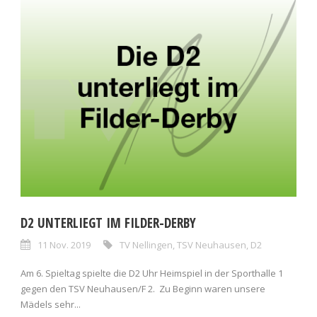
D2 UNTERLIEGT IM FILDER-DERBY
11 Nov. 2019
TV Nellingen
,
TSV Neuhausen
,
D2
Am 6. Spieltag spielte die D2 Uhr Heimspiel in der Sporthalle 1
gegen den TSV Neuhausen/F 2. Zu Beginn waren unsere
Mädels sehr...