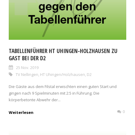
TABELLENFÜHRER HT UHINGEN-HOLZHAUSEN ZU
GAST BEI DER D2
25 Nov. 2019
TV Nellingen
,
HT Uhingen/Holzhausen
,
D2
Die Gäste aus dem Filstal erwischten einen guten Start und
gingen nach 9 Spielminuten mit 2:5 in Führung. Die
körperbetonte Abwehr der...
0
Weiterlesen