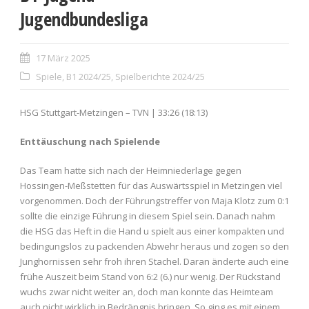
Jugendbundesliga
17 März 2025
Spiele
,
B1 2024/25
,
Spielberichte 2024/25
HSG Stuttgart-Metzingen – TVN | 33:26 (18:13)
Enttäuschung nach Spielende
Das Team hatte sich nach der Heimniederlage gegen
Hossingen-Meßstetten für das Auswärtsspiel in Metzingen viel
vorgenommen. Doch der Führungstreffer von Maja Klotz zum 0:1
sollte die einzige Führung in diesem Spiel sein. Danach nahm
die HSG das Heft in die Hand u spielt aus einer kompakten und
bedingungslos zu packenden Abwehr heraus und zogen so den
Junghornissen sehr froh ihren Stachel. Daran änderte auch eine
frühe Auszeit beim Stand von 6:2 (6.) nur wenig. Der Rückstand
wuchs zwar nicht weiter an, doch man konnte das Heimteam
auch nicht wirklich in Bedrängnis bringen. So ging es mit einem