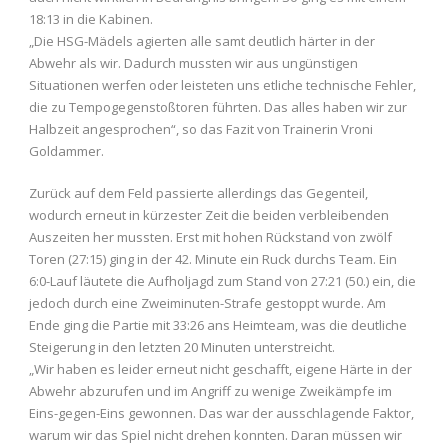
18:13 in die Kabinen.
„Die HSG-Mädels agierten alle samt deutlich härter in der
Abwehr als wir. Dadurch mussten wir aus ungünstigen
Situationen werfen oder leisteten uns etliche technische Fehler,
die zu Tempogegenstoßtoren führten. Das alles haben wir zur
Halbzeit angesprochen“, so das Fazit von Trainerin Vroni
Goldammer.
Zurück auf dem Feld passierte allerdings das Gegenteil,
wodurch erneut in kürzester Zeit die beiden verbleibenden
Auszeiten her mussten. Erst mit hohen Rückstand von zwölf
Toren (27:15) ging in der 42. Minute ein Ruck durchs Team. Ein
6:0-Lauf läutete die Aufholjagd zum Stand von 27:21 (50.) ein, die
jedoch durch eine Zweiminuten-Strafe gestoppt wurde. Am
Ende ging die Partie mit 33:26 ans Heimteam, was die deutliche
Steigerung in den letzten 20 Minuten unterstreicht.
„Wir haben es leider erneut nicht geschafft, eigene Härte in der
Abwehr abzurufen und im Angriff zu wenige Zweikämpfe im
Eins-gegen-Eins gewonnen. Das war der ausschlagende Faktor,
warum wir das Spiel nicht drehen konnten. Daran müssen wir