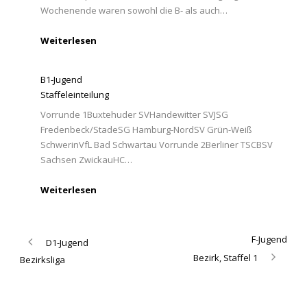
Wochenende waren sowohl die B- als auch…
Weiterlesen
B1-Jugend
Staffeleinteilung
Vorrunde 1Buxtehuder SVHandewitter SVJSG
Fredenbeck/StadeSG Hamburg-NordSV Grün-Weiß
SchwerinVfL Bad Schwartau Vorrunde 2Berliner TSCBSV
Sachsen ZwickauHC…
Weiterlesen
F-Jugend
D1-Jugend
Bezirk, Staffel 1
Bezirksliga