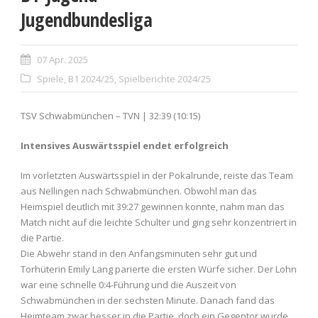
Jugendbundesliga
07 Apr. 2025
Spiele
,
B1 2024/25
,
Spielberichte 2024/25
TSV Schwabmünchen – TVN | 32:39 (10:15)
Intensives Auswärtsspiel endet erfolgreich
Im vorletzten Auswärtsspiel in der Pokalrunde, reiste das Team
aus Nellingen nach Schwabmünchen. Obwohl man das
Heimspiel deutlich mit 39:27 gewinnen konnte, nahm man das
Match nicht auf die leichte Schulter und ging sehr konzentriert in
die Partie.
Die Abwehr stand in den Anfangsminuten sehr gut und
Torhüterin Emily Lang parierte die ersten Würfe sicher. Der Lohn
war eine schnelle 0:4-Führung und die Auszeit von
Schwabmünchen in der sechsten Minute. Danach fand das
Heimteam zwar besser in die Partie, doch ein Gegentor wurde