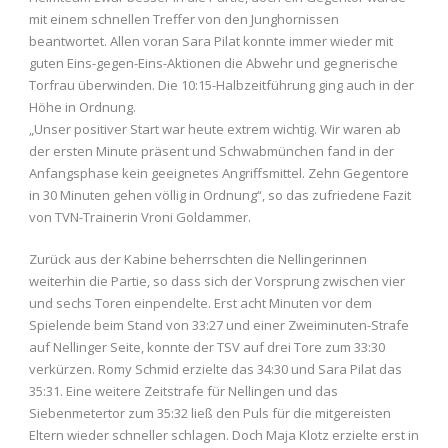
mit einem schnellen Treffer von den Junghornissen
beantwortet. Allen voran Sara Pilat konnte immer wieder mit
guten Eins-gegen-Eins-Aktionen die Abwehr und gegnerische
Torfrau überwinden. Die 10:15-Halbzeitführung ging auch in der
Höhe in Ordnung.
„Unser positiver Start war heute extrem wichtig. Wir waren ab
der ersten Minute präsent und Schwabmünchen fand in der
Anfangsphase kein geeignetes Angriffsmittel. Zehn Gegentore
in 30 Minuten gehen völlig in Ordnung“, so das zufriedene Fazit
von TVN-Trainerin Vroni Goldammer.
Zurück aus der Kabine beherrschten die Nellingerinnen
weiterhin die Partie, so dass sich der Vorsprung zwischen vier
und sechs Toren einpendelte. Erst acht Minuten vor dem
Spielende beim Stand von 33:27 und einer Zweiminuten-Strafe
auf Nellinger Seite, konnte der TSV auf drei Tore zum 33:30
verkürzen. Romy Schmid erzielte das 34:30 und Sara Pilat das
35:31. Eine weitere Zeitstrafe für Nellingen und das
Siebenmetertor zum 35:32 ließ den Puls für die mitgereisten
Eltern wieder schneller schlagen. Doch Maja Klotz erzielte erst in