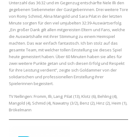
Unterzahl das 36:32 und im Gegenzug entschärfte Nele Illi den
gegebenen Siebenmeter der Gastgeberinnen. Drei weitere Tore
von Romy Schmid, Alina Mangold und Sara Pilat in der letzten
Minute sorgten für den viel umjubelten 32:39-Auswärtserfolg.
„Ein großer Dank gilt allen mitgereisten Eltern und Fans, welche
die Auswärtshalle mit ihrer Stimmung zu einem Heimspiel
machten. Das war einfach fantastisch. Ich bin stolz auf das
gesamte Team, mit welcher tollen Einstellung sie dieses Spiel
heute gemeistert haben. Über 60 Minuten haben sie alles für
zwei weitere Punkte getan und sich diesen Erfolg und Respekt
für ihre Leistung verdient“, zeigte sich Goldammer von der
solidarischen und professionellen Einstellung ihrer
Spielerinnen begeistert.
TV Nellingen: Fromm, Illi, Lang; Pilat (13), Klotz (6), Behling (4),
Mangold (4), Schmid (4), Nawatny (3/2), Benz (2), Hinz (2), Heim (1),
Brökelmann