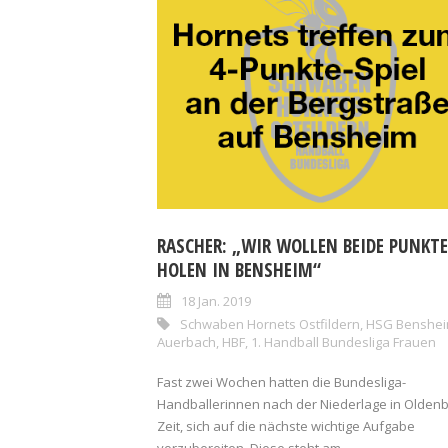
RASCHER: „WIR WOLLEN BEIDE PUNKTE
HOLEN IN BENSHEIM“
18 Jan. 2019
Schwaben Hornets Ostfildern
,
HSG Benshe
Auerbach
,
HBF
,
1. Handball Bundesliga Frauen
Fast zwei Wochen hatten die Bundesliga-
Handballerinnen nach der Niederlage in Olden
Zeit, sich auf die nächste wichtige Aufgabe