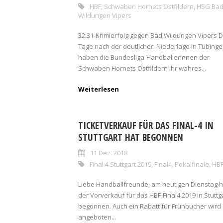
HBF
,
Schwaben Hornets Ostfildern
,
HSG Ba
Wildungen Vipers
32:31-Krimierfolg gegen Bad Wildungen Vipers D
Tage nach der deutlichen Niederlage in Tübing
haben die Bundesliga-Handballerinnen der
Schwaben Hornets Ostfildern ihr wahres...
Weiterlesen
TICKETVERKAUF FÜR DAS FINAL-4 IN
STUTTGART HAT BEGONNEN
11 Dez. 2018
Final 4 Stuttgart 2019
,
Final4
,
Pokalfinale
,
HB
Liebe Handballfreunde, am heutigen Dienstag h
der Vorverkauf für das HBF-Final4 2019 in Stuttg
begonnen. Auch ein Rabatt für Frühbucher wird
angeboten...