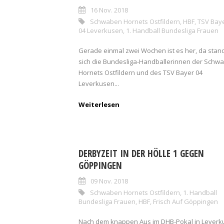
16 Nov. 2018
Schwaben Hornets Ostfildern
,
HBF
,
TSV Bay
04 Leverkusen
,
1. Handball Bundesliga Frauen
Gerade einmal zwei Wochen ist es her, da stan
sich die Bundesliga-Handballerinnen der Schw
Hornets Ostfildern und des TSV Bayer 04
Leverkusen...
Weiterlesen
DERBYZEIT IN DER HÖLLE 1 GEGEN
GÖPPINGEN
09 Nov. 2018
Schwaben Hornets Ostfildern
,
1. Handball
Bundesliga Frauen
,
HBF
,
Frisch Auf Göppingen
Nach dem knappen Aus im DHB-Pokal in Leverk