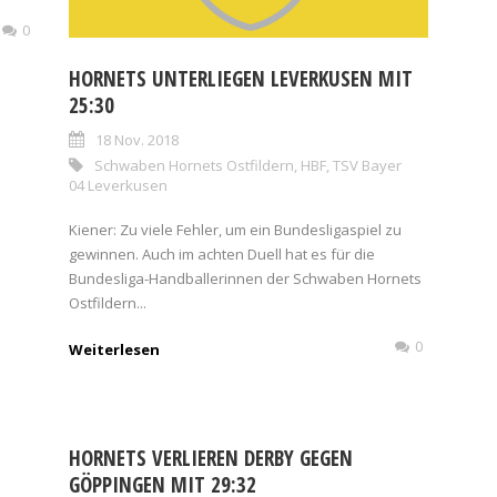
0
HORNETS UNTERLIEGEN LEVERKUSEN MIT
25:30
18 Nov. 2018
Schwaben Hornets Ostfildern
,
HBF
,
TSV Bayer
04 Leverkusen
Kiener: Zu viele Fehler, um ein Bundesligaspiel zu
gewinnen. Auch im achten Duell hat es für die
Bundesliga-Handballerinnen der Schwaben Hornets
Ostfildern...
0
Weiterlesen
HORNETS VERLIEREN DERBY GEGEN
GÖPPINGEN MIT 29:32