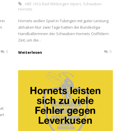
d
HBF
,
HSG Bad Wildungen Vipers
,
Schwaben
Hornets
rei
Hornets wollen Spiel in Tübingen mit guter Leistung
en
abhaken Nur zwei Tage hatten die Bundesliga-
Handballerinnen der Schwaben Hornets Ostfildern
Zeit, um die...
0
0
Weiterlesen
F
at
art