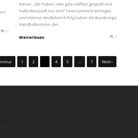
Kiener: „Wir haben zwei gute Hälften gespielt und
Halle-Neustadt nur eine“ Einen eminent wichtigen
ern
und ebenso deutlichen Erfolg haben die Bundesliga-
Handballerinnen der...
0
0
Weiterlesen
revious
1
2
3
4
5
…
7
Next ›