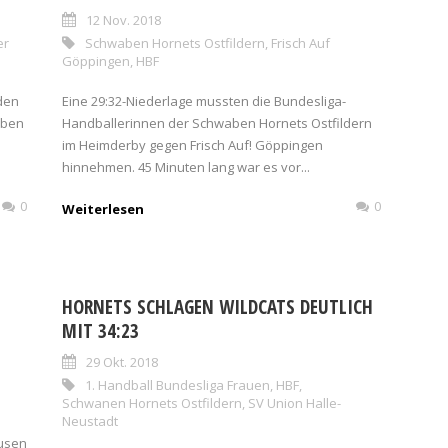
12 Nov. 2018
er
Schwaben Hornets Ostfildern
,
Frisch Auf
Göppingen
,
HBF
den
Eine 29:32-Niederlage mussten die Bundesliga-
aben
Handballerinnen der Schwaben Hornets Ostfildern
im Heimderby gegen Frisch Auf! Göppingen
hinnehmen. 45 Minuten lang war es vor...
0
0
Weiterlesen
HORNETS SCHLAGEN WILDCATS DEUTLICH
MIT 34:23
29 Okt. 2018
1. Handball Bundesliga Frauen
,
HBF
,
Schwanen Hornets Ostfildern
,
SV Union Halle-
Neustadt
usen