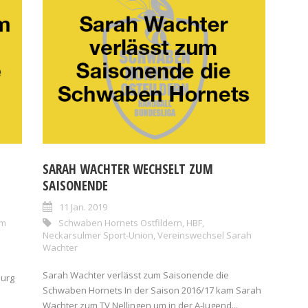
SARAH WACHTER WECHSELT ZUM
SAISONENDE
11 Jan. 2019
im
Schwaben Hornets Ostfildern
,
HBF
,
Neckarsulmer Sport-Union
,
Vereinswechsel Sarah
Wachter
Sarah Wachter verlässt zum Saisonende die
burg
Schwaben Hornets In der Saison 2016/17 kam Sarah
Wachter zum TV Nellingen um in der A-Jugend...